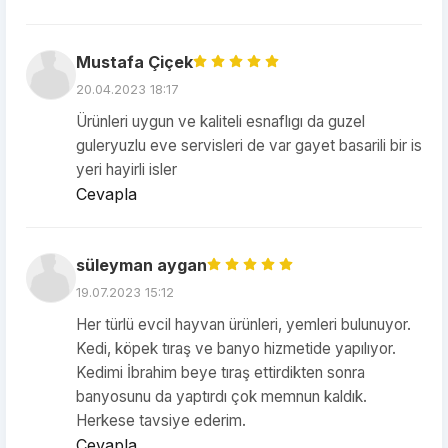
Mustafa Çiçek
20.04.2023 18:17
Ürünleri uygun ve kaliteli esnaflıgı da guzel
guleryuzlu eve servisleri de var gayet basarili bir is
yeri hayirli isler
Cevapla
süleyman aygan
19.07.2023 15:12
Her türlü evcil hayvan ürünleri, yemleri bulunuyor.
Kedi, köpek tıraş ve banyo hizmetide yapılıyor.
Kedimi İbrahim beye tıraş ettirdikten sonra
banyosunu da yaptırdı çok memnun kaldık.
Herkese tavsiye ederim.
Cevapla