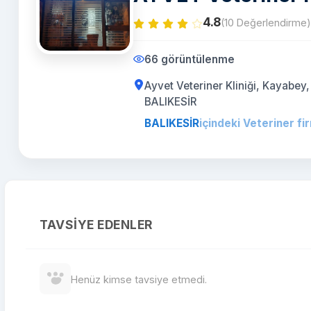
4.8
(10 Değerlendirme)
66 görüntülenme
Ayvet Veteriner Kliniği, Kayabey
BALIKESİR
BALIKESİR
içindeki Veteriner fi
TAVSIYE EDENLER
Henüz kimse tavsiye etmedi.