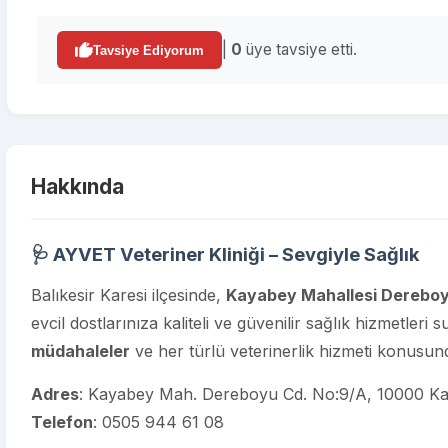
|
0
üye tavsiye etti.
Tavsiye Ediyorum
Hakkında
🩺 AYVET Veteriner Kliniği – Sevgiyle Sağlık
Balıkesir Karesi ilçesinde,
Kayabey Mahallesi Dereboy
evcil dostlarınıza kaliteli ve güvenilir sağlık hizmetleri
müdahaleler
ve her türlü veterinerlik hizmeti konusunda
Adres
: Kayabey Mah. Dereboyu Cd. No:9/A, 10000 Kare
Telefon
:
0505 944 61 08