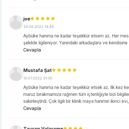
joe
24.09.2022 14:44
Aybüke hanıma ne kadar teşekkür etsem az. Her mesa
şekilde ilgileniyor. Yanındaki arkadaşlara ve kendisi
Cevapla
Mustafa Şat
10.07.2022 01:30
Aybüke hanıma ne kadar teşekkür etsek az. İlk kez ked
maruz bırakmamıza rağmen tüm içtenliğiyle bizi bilgile
sakinleştirdi. Çok ilgili bir klinik maya hanımın ikinc
Cevapla
Tauron Valarome