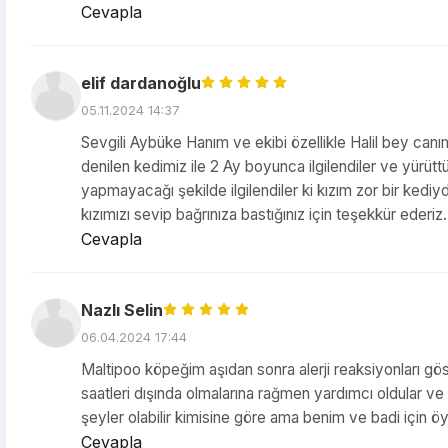
Cevapla
elif dardanoğlu
05.11.2024 14:37
Sevgili Aybüke Hanım ve ekibi özellikle Halil bey canım
denilen kedimiz ile 2 Ay boyunca ilgilendiler ve yürüttü
yapmayacağı şekilde ilgilendiler ki kızım zor bir kediydi
kızımızı sevip bağrınıza bastığınız için teşekkür ederiz. 
Cevapla
Nazlı Selin
06.04.2024 17:44
Maltipoo köpeğim aşıdan sonra alerji reaksiyonları g
saatleri dışında olmalarına rağmen yardımcı oldular v
şeyler olabilir kimisine göre ama benim ve badi için 
Cevapla