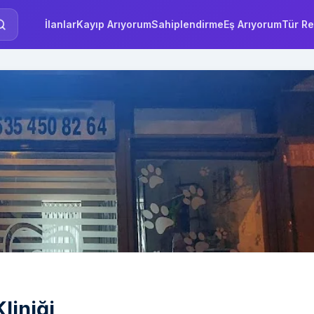
İlanlar
Kayıp Arıyorum
Sahiplendirme
Eş Arıyorum
Tür Re
liniği