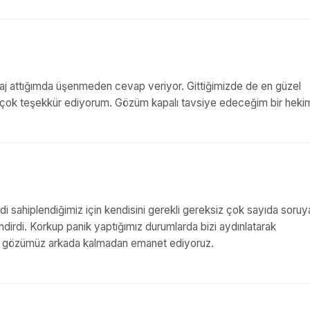
j attığımda üşenmeden cevap veriyor. Gittiğimizde de en güzel
ne çok teşekkür ediyorum. Gözüm kapalı tavsiye edeceğim bir heki
i sahiplendiğimiz için kendisini gerekli gereksiz çok sayıda soruy
ndirdi. Korkup panik yaptığımız durumlarda bizi aydınlatarak
i evi, gözümüz arkada kalmadan emanet ediyoruz.