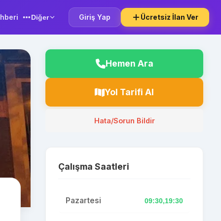
hberi
Giriş Yap
Ücretsiz İlan Ver
Diğer
Hemen Ara
Yol Tarifi Al
Hata/Sorun Bildir
Çalışma Saatleri
Pazartesi
09:30,19:30