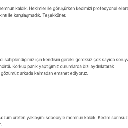
memnun kaldık. Hekimler ile görüşürken kedimizi profesyonel eller
kıntı ile karşılaşmadık. Teşekkürler.
i sahiplendiğimiz için kendisini gerekli gereksiz çok sayıda soruy
ndirdi. Korkup panik yaptığımız durumlarda bizi aydınlatarak
i evi, gözümüz arkada kalmadan emanet ediyoruz.
n çözüm üreten yaklaşımı sebebiyle memnun kaldık. Kedim sorınsuz
.