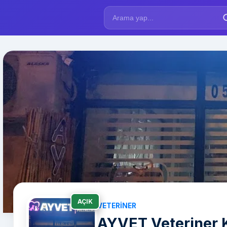
AÇIK
VETERINER
AYVET Veteriner K