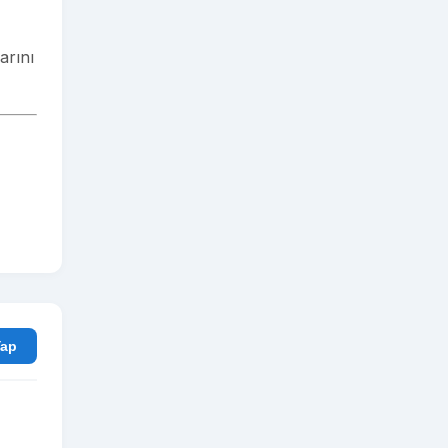
arını
rum Yap