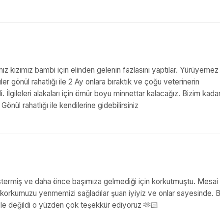
ız kızımız bambi için elinden gelenin fazlasını yaptılar. Yürüyemez
ler gönül rahatlığı ile 2 Ay onlara bıraktık ve çoğu veterinerin
. İlgileleri alakaları için ömür boyu minnettar kalacağız. Bizim kada
Gönül rahatlığı ile kendilerine gidebilirsiniz
östermiş ve daha önce başımıza gelmediği için korkutmuştu. Mesai
e korkumuzu yenmemizi sağladılar şuan iyiyiz ve onlar sayesinde. B
öyle değildi o yüzden çok teşekkür ediyoruz 🫶🏻