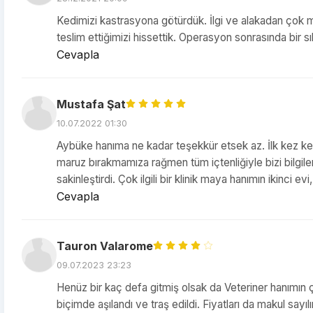
Kedimizi kastrasyona götürdük. İlgi ve alakadan çok 
teslim ettiğimizi hissettik. Operasyon sonrasında bir sı
Cevapla
Mustafa Şat
10.07.2022 01:30
Aybüke hanıma ne kadar teşekkür etsek az. İlk kez ked
maruz bırakmamıza rağmen tüm içtenliğiyle bizi bilgile
sakinleştirdi. Çok ilgili bir klinik maya hanımın ikinc
Cevapla
Tauron Valarome
09.07.2023 23:23
Henüz bir kaç defa gitmiş olsak da Veteriner hanımı
biçimde aşılandı ve traş edildi. Fiyatları da makul sayılır