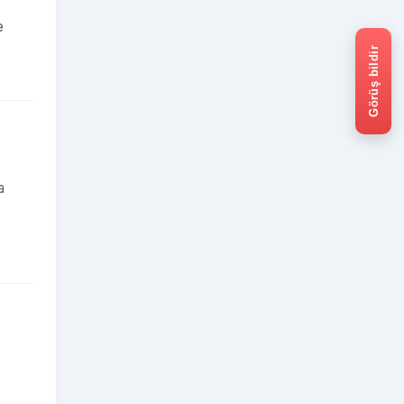
e
Görüş bildir
a