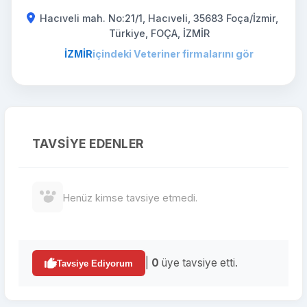
Hacıveli mah. No:21/1, Hacıveli, 35683 Foça/İzmir,
Türkiye, FOÇA, İZMİR
İZMİR
içindeki Veteriner firmalarını gör
TAVSIYE EDENLER
Henüz kimse tavsiye etmedi.
|
0
üye tavsiye etti.
Tavsiye Ediyorum