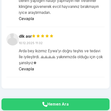
benim yaptığım hatayı yapmayın her veteriner
kliniğine güvenerek evcil hayvanınız bırakmayın
iyice araştırmadan.
Cevapla
dlk asr
10.12.2025 11:32
Arda bey kızımız Eywa’yı doğru teşhis ve tedavi
İle iyileştirdi. 🙏🙏🙏🙏 yakınımızda olduğu için çok
şanslıyız🍀
Cevapla
Hemen Ara