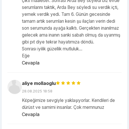
çıktı maalesef. Sonrası Arda Bey söyledi biz evde
serumlarını taktık, Arda Bey söyledi su verdik içti,
yemek verdik yedi. Tam 6. Günün gecesinde
tamam artık serumları kesin şu ilaçları verin dedi
son serumunda ayağa kalktı. Gerçekten inanılmaz
gelecek ama inanın sanki sabah olmuş da uyanmış
gibi pıt diye tekrar hayatımıza döndü.
Sonrası iyilik güzellik mutluluk...
Eğe
Cevapla
aliye mollaoglu
28.08.2025 18:58
Köpeğimize sevgiyle yaklaşıyorlar. Kendileri de
dürüst ve samimi insanlar. Çok memnunuz
Cevapla