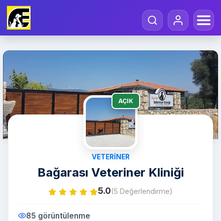
AÇIK
VETERINER
Bağarası Veteriner Kliniği
5.0
(5 Değerlendirme)
85 görüntülenme