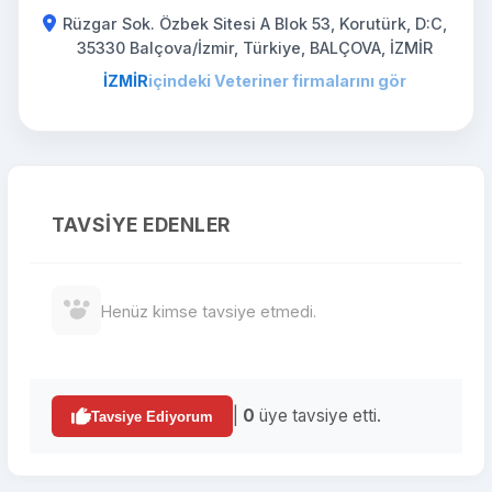
Rüzgar Sok. Özbek Sitesi A Blok 53, Korutürk, D:C,
35330 Balçova/İzmir, Türkiye, BALÇOVA, İZMİR
İZMİR
içindeki Veteriner firmalarını gör
TAVSIYE EDENLER
Henüz kimse tavsiye etmedi.
|
0
üye tavsiye etti.
Tavsiye Ediyorum