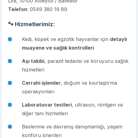
Life, 10100 Altıeylül / Balıkesir
Telefon
:
0549 380 19 89
🐾 Hizmetlerimiz:
Kedi, köpek ve egzotik hayvanlar için
detaylı
muayene ve sağlık kontrolleri
Aşı takibi
, parazit tedavisi ve koruyucu sağlık
hizmetleri
Cerrahi işlemler
, doğum ve kısırlaştırma
operasyonları
Laboratuvar testleri
, ultrason, röntgen ve
diğer tanı hizmetleri
Beslenme ve davranış danışmanlığı, yaşam
konforu önerileri