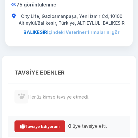
75 görüntülenme
City Life, Gaziosmanpaşa, Yeni İzmir Cd, 10100
Altıeylül/Balıkesir, Türkiye, ALTIEYLÜL, BALIKESİR
BALIKESİR
içindeki Veteriner firmalarını gör
TAVSIYE EDENLER
Henüz kimse tavsiye etmedi.
|
0
üye tavsiye etti.
Tavsiye Ediyorum