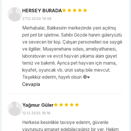
HERSEY BURADA
27.12.2024 19:48
Merhabalar, Balıkesirin merkezinde yeni açılmış
pırıl pırıl bir işletme. Sahibi Gözde hanım güleryüzlü
ve sevecen bir kişi. Çalışan personelleri ise saygılı
ve ilgililer. Muayenehane odası, ameliyathanesi,
laboratuvarı ve evcil hayvan yıkama alanı gayet
temiz ve bakımlı. Ayrıca pet hayvanı için mama,
kıyafet, oyuncak vb. ürün satışı bile mevcut.
Teşekkür ederim, hayırlı olsun 🧿♥️
Cevapla
Yağmur Güler
12.12.2025 18:18
Herkese kesinlikle tavsiye ederim, güvenle
yavrunuzu emanet edebileceğiniz bir yer. Hekim