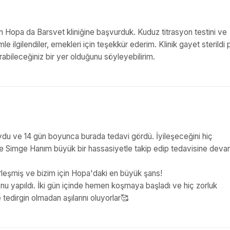
in Hopa da Barsvet kliniğine başvurduk. Kuduz titrasyon testini ve
mle ilgilendiler, emekleri için teşekkür ederim. Klinik gayet sterildi pa
abileceğiniz bir yer olduğunu söyleyebilirim.
u ve 14 gün boyunca burada tedavi gördü. İyileşeceğini hiç
Simge Hanım büyük bir hassasiyetle takip edip tedavisine devam
rleşmiş ve bizim için Hopa'daki en büyük şans!
nu yapıldı. İki gün içinde hemen koşmaya başladı ve hiç zorluk
edirgin olmadan aşılarını oluyorlar🥰