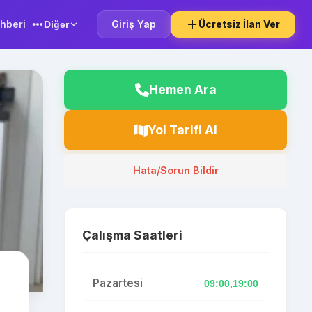
hberi
Giriş Yap
Ücretsiz İlan Ver
Diğer
Hemen Ara
Yol Tarifi Al
Hata/Sorun Bildir
Çalışma Saatleri
Pazartesi
09:00,19:00