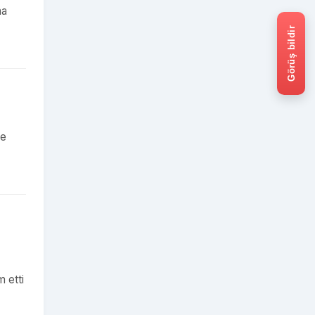
na
Görüş bildir
ne
 etti