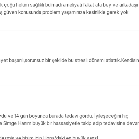
arak çoğu hekim sağlıklı bulmadı ameliyatı fakat ata bey ve arkadaşı
hoş güven konusunda problem yaşamınıza kesinlikle gerek yok
yet başarılı,sorunsuz bir şekilde bu stresli dönemi atlattık.Kendisi
u ve 14 gün boyunca burada tedavi gördü. İyileşeceğini hiç
Simge Hanım büyük bir hassasiyetle takip edip tedavisine devam
rleşmiş ve bizim için Hopa'daki en büyük şans!