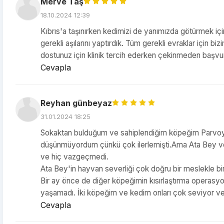
Merve Taş
18.10.2024 12:39
Kıbrıs'a taşınırken kedimizi de yanımızda götürmek iç
gerekli aşılarını yaptırdık. Tüm gerekli evraklar için bizi
dostunuz için klinik tercih ederken çekinmeden başvur
Cevapla
Reyhan günbeyaz
31.01.2024 18:25
Sokaktan bulduğum ve sahiplendiğim köpeğim Parvoyd
düşünmüyordum çünkü çok ilerlemişti.Ama Ata Bey ve 
ve hiç vazgeçmedi.
Ata Bey'in hayvan severliği çok doğru bir meslekle bi
Bir ay önce de diğer köpeğimin kısırlaştırma operasyo
yaşamadı. İki köpeğim ve kedim onları çok seviyor ve t
Cevapla