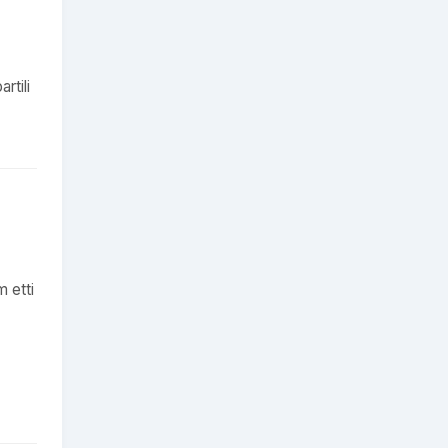
rtili
 etti