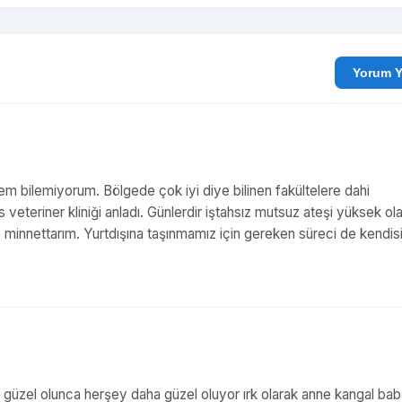
Yo
m bilemiyorum. Bölgede çok iyi diye bilinen fakültelere dahi
teriner kliniği anladı. Günlerdir iştahsız mutsuz ateşi yüksek ol
e minnettarım. Yurtdışına taşınmamız için gereken süreci de kendis
üzel olunca herşey daha güzel oluyor ırk olarak anne kangal bab