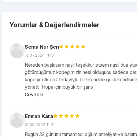
Yorumlar & Değerlendirmeler
Sema Nur Şen
12.07.2024 11:18
Nereden başlasam nasıl teşekkür etsem nasıl dua etse
götürdüğümüz kopegimizin nesi olduğunu sadece bars ve
kopegim ilk doz tedaviyle bile kendine geldi kendisin
yönetti. Hopa için büyük bir şans
Cevapla
Emrah Kara
01.09.2022 11:01
Bugün 32 gününu tamamladı oğlum ameliyat ve bakım g