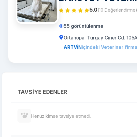
5.0
(10 Değerlendirme
55 görüntülenme
Ortahopa, Turgay Ciner Cd. 105
ARTVİN
içindeki Veteriner firma
TAVSIYE EDENLER
Henüz kimse tavsiye etmedi.