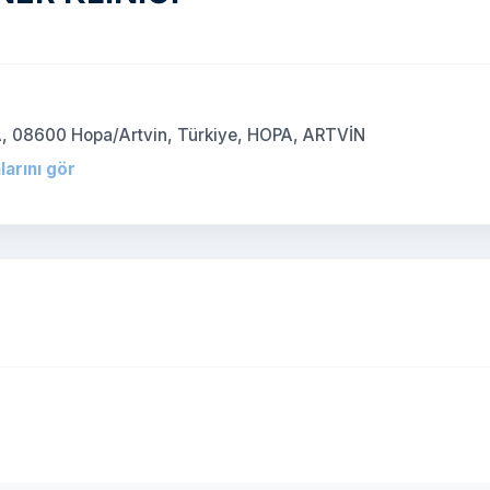
)
A, 08600 Hopa/Artvin, Türkiye, HOPA, ARTVİN
larını gör