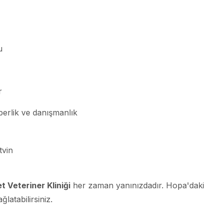
u
r
erlik ve danışmanlık
tvin
t Veteriner Kliniği
her zaman yanınızdadır. Hopa'daki
ğlatabilirsiniz.