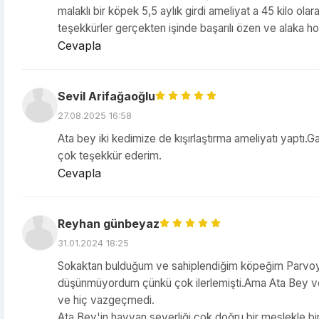
malaklı bir köpek 5,5 aylık girdi ameliyat a 45 kilo ol
teşekkürler gerçekten işinde başarılı özen ve alaka 
Cevapla
Sevil Arifağaoğlu
27.08.2025 16:58
Ata bey iki kedimize de kışırlaştırma ameliyatı yaptı.Ga
çok teşekkür ederim.
Cevapla
Reyhan günbeyaz
31.01.2024 18:25
Sokaktan bulduğum ve sahiplendiğim köpeğim Parvoyd
düşünmüyordum çünkü çok ilerlemişti.Ama Ata Bey ve 
ve hiç vazgeçmedi.
Ata Bey'in hayvan severliği çok doğru bir meslekle bi