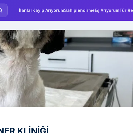
İlanlar
Kayıp Arıyorum
Sahiplendirme
Eş Arıyorum
Tür Re
ER KLİNİĞİ