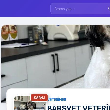
KAPALI
VETERINER
BARSVET VETERİN