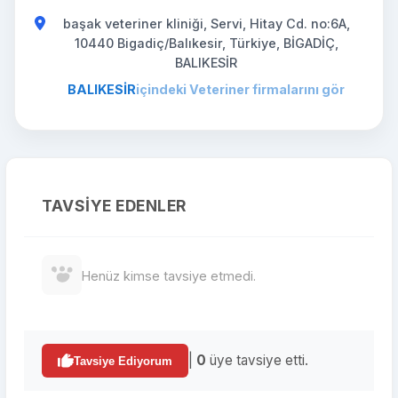
başak veteriner kliniği, Servi, Hitay Cd. no:6A,
10440 Bigadiç/Balıkesir, Türkiye, BİGADİÇ,
BALIKESİR
BALIKESİR
içindeki Veteriner firmalarını gör
TAVSIYE EDENLER
Henüz kimse tavsiye etmedi.
|
0
üye tavsiye etti.
Tavsiye Ediyorum