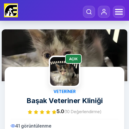
AÇIK
VETERINER
Başak Veteriner Kliniği
5.0
(10 Değerlendirme)
41 görüntülenme