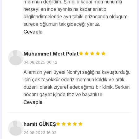
memnun değildim. Şimdi o kadar memnunumki
herşeyi en ince ayrıntısına kadar anlatıp
bilgilendirmeleride ayrı tabiki erizncanda oldugum
sürece oğlumun tek gideceği yer 🙏
Cevapla
Muhammet Mert Polat
04.08.2025 00:42
Ailemizin yeni üyesi Noni’yi sağlığına kavuşturduğu
için çok teşekkür ederiz memnun kaldık ve artık
düzenli olarak ziyaret edeceğimiz bir klinik. Serkan
hocam gayet işinde titiz ve başarılı 👌🏻
Cevapla
hamit GÜNEŞ
24.08.2023 16:02