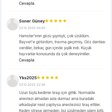
Cevapla
Soner Güney
22.12.2025 00:45
Hamster'ımın gözü şişmişti, çok üzüldüm.
Bayvet'e götürdüm, travma geçirmiş. Göz damlası
verdiler, birkaç gün içinde şişlik indi. Küçük
hayvanlar konusunda da çok deneyimliler.
Cevapla
Yks2025
23.12.2025 22:36
Uzun tüylü kedimin tıraşı için gittik. Normalde
anestezi almadan asla durmaz ama buradaki
arkadaşlar nasıl yaptıysa anestezisiz tıraş ettiler.
Kedim strese girmeden, biz üzülmeden işlem bitti.