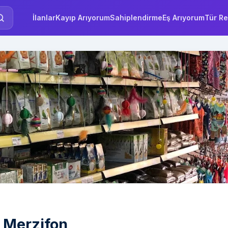
İlanlar
Kayıp Arıyorum
Sahiplendirme
Eş Arıyorum
Tür Re
 Merzifon