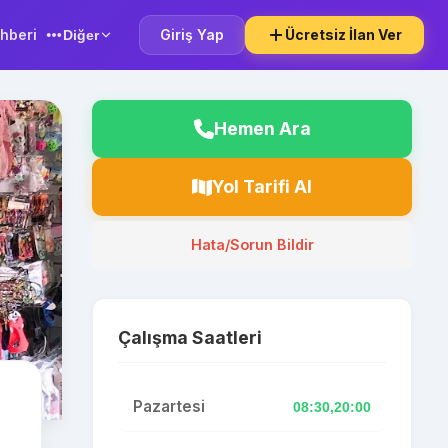
hberi
Giriş Yap
Ücretsiz İlan Ver
Diğer
Hemen Ara
Yol Tarifi Al
Hata/Sorun Bildir
Çalışma Saatleri
Pazartesi
08:30,20:00