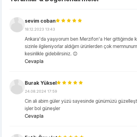
sevim coban
18.12.2023 13:43
Ankara'da yaşıyorum ben Merzifon'a Her gittiğimde kes
sizinle ilgileniyorlar aldığım ürünlerden çok memnunu
kesinlikle gidebilirsiniz. 😊
Cevapla
Burak Yüksel
24.08.2024 17:59
Cin ali abim güler yüzü sayesinde günümüzü güzelleşti
işler bol güneşler
Cevapla