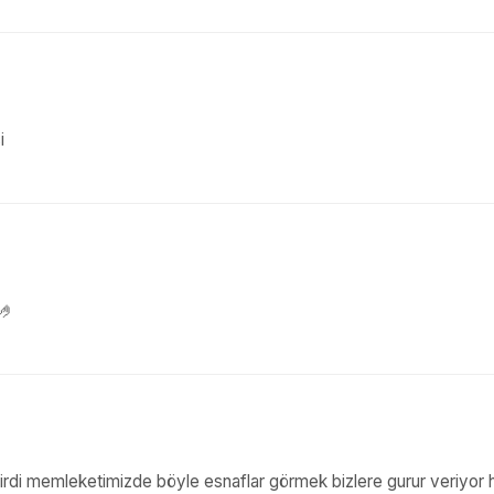
i
m🤌
rdi memleketimizde böyle esnaflar görmek bizlere gurur veriyor ha