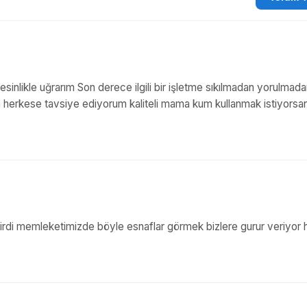
inlikle uğrarım Son derece ilgili bir işletme sıkılmadan yorulmad
m herkese tavsiye ediyorum kaliteli mama kum kullanmak istiyorsa
rdi memleketimizde böyle esnaflar görmek bizlere gurur veriyor ha