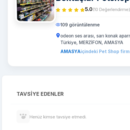
5.0
(10 Değerlendirme
109 görüntülenme
odeon ses arası, sarı konak apa
Türkiye, MERZİFON, AMASYA
AMASYA
içindeki Pet Shop firm
TAVSIYE EDENLER
Henüz kimse tavsiye etmedi.