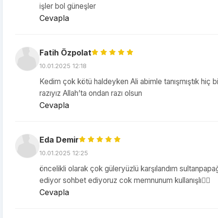
işler bol güneşler
Cevapla
Fatih Özpolat
10.01.2025 12:18
Kedim çok kötü haldeyken Ali abimle tanışmıştık hiç 
razıyız Allah’ta ondan razı olsun
Cevapla
Eda Demir
10.01.2025 12:25
öncelikli olarak çok güleryüzlü karşılandım sultanpap
ediyor sohbet ediyoruz cok memnunum kullanışlı👍🏻
Cevapla