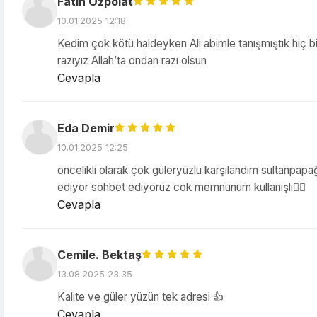
Fatih Özpolat
10.01.2025 12:18
Kedim çok kötü haldeyken Ali abimle tanışmıştık hiç 
razıyız Allah’ta ondan razı olsun
Cevapla
Eda Demir
10.01.2025 12:25
öncelikli olarak çok güleryüzlü karşılandım sultanpap
ediyor sohbet ediyoruz cok memnunum kullanışlı👍🏻
Cevapla
Cemile. Bektaş
13.08.2025 23:35
Kalite ve güler yüzün tek adresi 👍
Cevapla