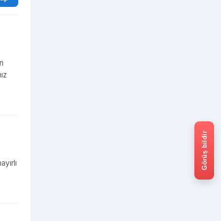
an
nız
Görüş bildir
yırlı