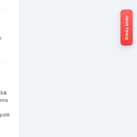
Görüş bildir
n
ldük
rına
atili