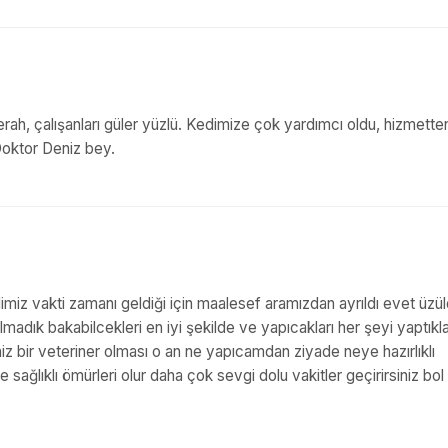
erah, çalışanları güler yüzlü. Kedimize çok yardımcı oldu, hizmette
oktor Deniz bey.
dimiz vakti zamanı geldiği için maalesef aramızdan ayrıldı evet üzü
madık bakabilcekleri en iyi şekilde ve yapıcakları her şeyi yaptıkla
 bir veteriner olması o an ne yapıcamdan ziyade neye hazırlıklı
sağlıklı ömürleri olur daha çok sevgi dolu vakitler geçirirsiniz bol p