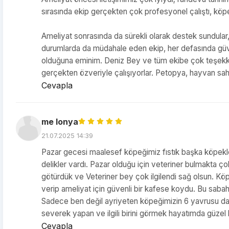
sırasında ekip gerçekten çok profesyonel çalıştı, köpe
Ameliyat sonrasında da sürekli olarak destek sundular, 
durumlarda da müdahale eden ekip, her defasında güvenil
olduğuna eminim. Deniz Bey ve tüm ekibe çok teşekkür
gerçekten özveriyle çalışıyorlar. Petopya, hayvan sahip
Cevapla
me lonya
21.07.2025 14:39
Pazar gecesi maalesef köpeğimiz fıstık başka köpekler t
delikler vardı. Pazar olduğu için veteriner bulmakta ç
götürdük ve Veteriner bey çok ilgilendi sağ olsun. Köp
verip ameliyat için güvenli bir kafese koydu. Bu saba
Sadece ben değil ayriyeten köpeğimizin 6 yavrusu da 
severek yapan ve ilgili birini görmek hayatımda güzel
Cevapla