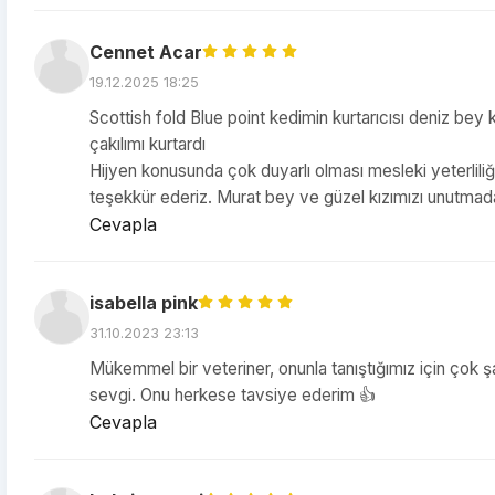
Cennet Acar
19.12.2025 18:25
Scottish fold Blue point kedimin kurtarıcısı deniz bey 
çakılımı kurtardı
Hijyen konusunda çok duyarlı olması mesleki yeterliliği
teşekkür ederiz. Murat bey ve güzel kızımızı unutmad
Cevapla
isabella pink
31.10.2023 23:13
Mükemmel bir veteriner, onunla tanıştığımız için çok ş
sevgi. Onu herkese tavsiye ederim 👍
Cevapla