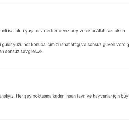
kanlı isal oldu yaşamaz dediler deniz bey ve ekibi Allah razı olsun
 güler yüzü her konuda içimizi rahatlattıgı ve sonsuz güven verdiği
an sonsuz sevgiler..🙏
anslıyız. Her şey noktasına kadar, insan tavrı ve hayvanlar için bü