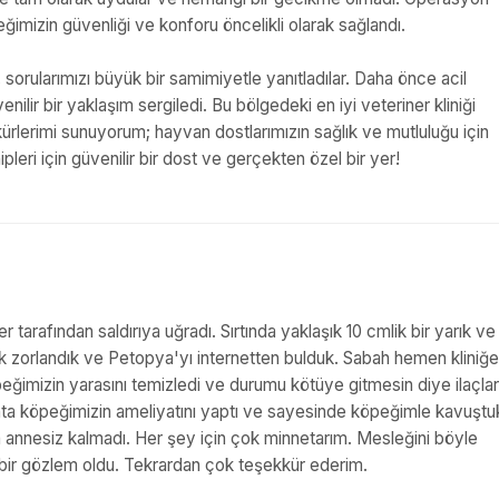
ğimizin güvenliği ve konforu öncelikli olarak sağlandı.
sorularımızı büyük bir samimiyetle yanıtladılar. Daha önce acil
ir bir yaklaşım sergiledi. Bu bölgedeki en iyi veteriner kliniği
lerimi sunuyorum; hayvan dostlarımızın sağlık ve mutluluğu için
leri için güvenilir bir dost ve gerçekten özel bir yer!
arafından saldırıya uğradı. Sırtında yaklaşık 10 cmlik bir yarık ve
ok zorlandık ve Petopya'yı internetten bulduk. Sabah hemen kliniğe
eğimizin yarasını temizledi ve durumu kötüye gitmesin diye ilaçlar
hta köpeğimizin ameliyatını yaptı ve sayesinde köpeğimle kavuştu
annesiz kalmadı. Her şey için çok minnetarım. Mesleğini böyle
 bir gözlem oldu. Tekrardan çok teşekkür ederim.