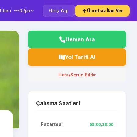
hberi
Giriş Yap
Ücretsiz İlan Ver
Diğer
Hemen Ara
Yol Tarifi Al
Hata/Sorun Bildir
Çalışma Saatleri
Pazartesi
09:00,18:00