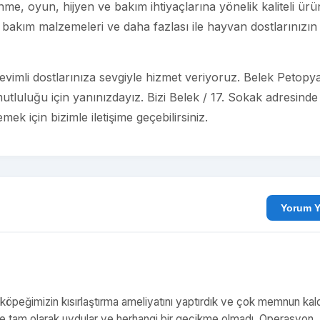
e, oyun, hijyen ve bakım ihtiyaçlarına yönelik kaliteli ürü
bakım malzemeleri ve daha fazlası ile hayvan dostlarınızın
vimli dostlarınıza sevgiyle hizmet veriyoruz. Belek Petopy
mutluluğu için yanınızdayız. Bizi Belek / 17. Sokak adresinde
ek için bizimle iletişime geçebilirsiniz.
Yo
köpeğimizin kısırlaştırma ameliyatını yaptırdık ve çok memnun kald
hine tam olarak uydular ve herhangi bir gecikme olmadı. Operasyon