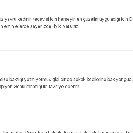
z yavru kedinin tedavisi icin herseyin en guzelini uyguladığı icin D
n emin ellerde sayenizde. Iyiki varsınız.
ize baktığı yetmiyormuş gibi bir de sokak kedilerine bakıyor güc
apıyor. Gönül rahatlığı ile tavsiye ederim...
ve tesadüfen Deniz Beyi bulduk. Kendisi çok ilgili, hayvansever bir