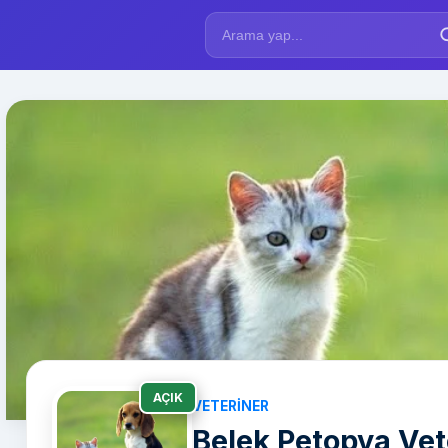
AÇIK
VETERINER
Belek Petopya Vete