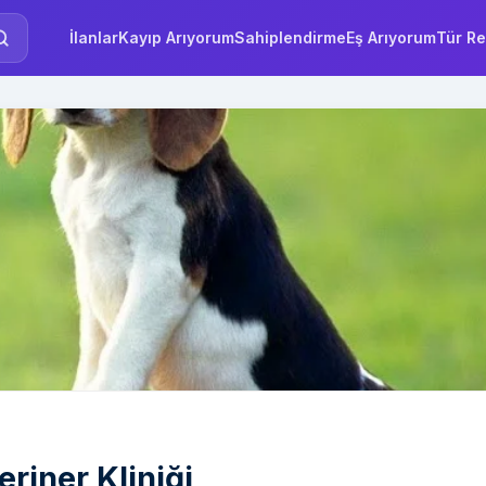
İlanlar
Kayıp Arıyorum
Sahiplendirme
Eş Arıyorum
Tür Re
riner Kliniği