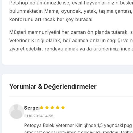
Petshop bölümümüzde ise, evcil hayvanlarınızın beslenm
bulunmaktadır. Mama, oyuncak, yatak, taşıma çantası, 
konforunu artıracak her şey burada!
Müşteri memnuniyetini her zaman ön planda tutarak, se
Veteriner Kliniği olarak, her adımda onların sağlığı ve 
ziyaret edebilir, randevu almak ya da ürünlerimizi incelem
Yorumlar & Değerlendirmeler
Sergei
31.10.2024 14:55
Petopya Belek Veteriner Kliniği'nde 1,5 yaşındaki pug 
Ameliyat öncesi iletişimimiz çok iyiydi; randevu tari