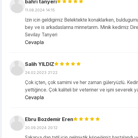
bahri tanyeri
11.08.2024 14:15
Izin icin geldigimiz Belektekte konaklarken, buldugumu
bey ve is arkadaslarına minnetarım. Minik kedimiz Dire
Sevilay Tanyeri
Cevapla
Salih YILDIZ
24.02.2023 21:22
Çok içten, çok samimi ve her zaman güleryüzlü. Kedim
yettiğince. Çok kaliteli bir veteriner ve işini severek y
Cevapla
Ebru Bozdemir Eren
20.09.2024 20:12
Sakarya dan tatil için gelmiştik köpeğimiz hastalandı 