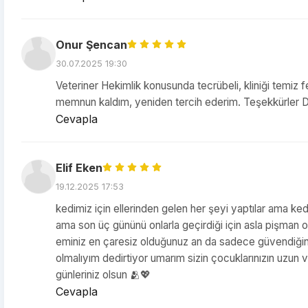
Onur Şencan
30.07.2025 19:30
Veteriner Hekimlik konusunda tecrübeli, kliniği temiz f
memnun kaldım, yeniden tercih ederim. Teşekkürler D
Cevapla
Elif Eken
19.12.2025 17:53
kedimiz için ellerinden gelen her şeyi yaptılar ama ke
ama son üç gününü onlarla geçirdiği için asla pişman ol
eminiz en çaresiz olduğunuz an da sadece güvendiğiniz
olmalıyım dedirtiyor umarım sizin çocuklarınızın uzun ve 
günleriniz olsun 🫂💖
Cevapla