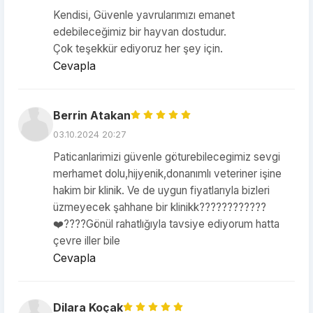
Kendisi, Güvenle yavrularımızı emanet
edebileceğimiz bir hayvan dostudur.
Çok teşekkür ediyoruz her şey için.
Cevapla
Berrin Atakan
03.10.2024 20:27
Paticanlarimizi güvenle göturebilecegimiz sevgi
merhamet dolu,hijyenik,donanımlı veteriner işine
hakim bir klinik. Ve de uygun fiyatlarıyla bizleri
üzmeyecek şahhane bir klinikk????????????
❤️????Gönül rahatlığıyla tavsiye ediyorum hatta
çevre iller bile
Cevapla
Dilara Koçak