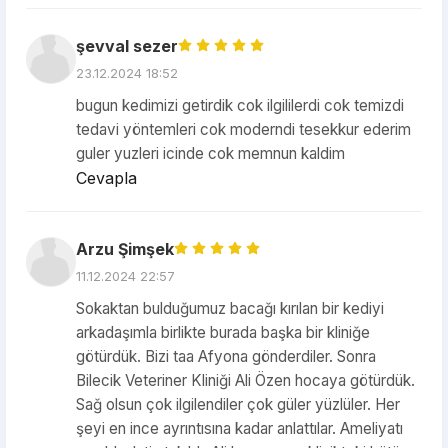
şevval sezer
23.12.2024 18:52
bugun kedimizi getirdik cok ilgililerdi cok temizdi
tedavi yöntemleri cok moderndi tesekkur ederim
guler yuzleri icinde cok memnun kaldim
Cevapla
Arzu Şimşek
11.12.2024 22:57
Sokaktan bulduğumuz bacağı kırılan bir kediyi
arkadaşımla birlikte burada başka bir kliniğe
götürdük. Bizi taa Afyona gönderdiler. Sonra
Bilecik Veteriner Kliniği Ali Özen hocaya götürdük.
Sağ olsun çok ilgilendiler çok güler yüzlüler. Her
şeyi en ince ayrıntısına kadar anlattılar. Ameliyatı