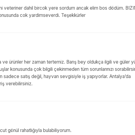
i veteriner dahil bircok yere sordum ancak elim bos dödüm. BIZ
onusunda cok yardimseverdi. Teşekkürler
aza ve ürünler her zaman tertemiz. Barış bey oldukça ilgili ve güler y
uşlar konusunda çok bilgili çekinmeden tüm sorunlarınızı sorabilirsin
 sadece satış değil, hayvan sevgisiyle iş yapıyorlar. Antalya’da
ş verebilirsiniz.
ut gönül rahatlığıyla bulabiliyorum.