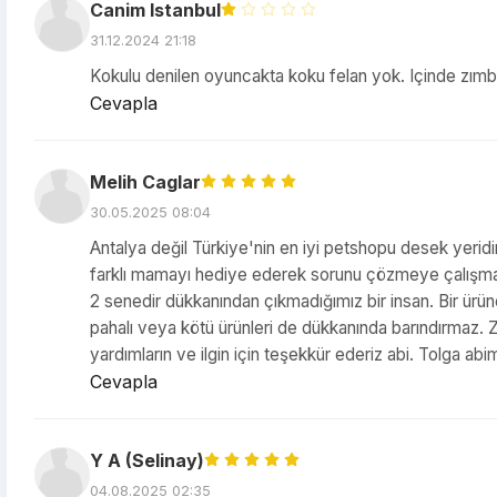
Canim Istanbul
31.12.2024 21:18
Kokulu denilen oyuncakta koku felan yok. Içinde zımb
Cevapla
Melih Caglar
30.05.2025 08:04
Antalya değil Türkiye'nin en iyi petshopu desek yerid
farklı mamayı hediye ederek sorunu çözmeye çalışması
2 senedir dükkanından çıkmadığımız bir insan. Bir ürü
pahalı veya kötü ürünleri de dükkanında barındırmaz. 
yardımların ve ilgin için teşekkür ederiz abi. Tolga ab
Cevapla
Y A (Selinay)
04.08.2025 02:35