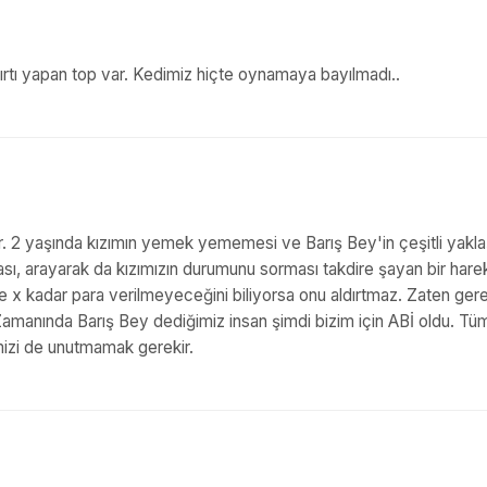
ırtı yapan top var. Kedimiz hiçte oynamaya bayılmadı..
ir. 2 yaşında kızımın yemek yememesi ve Barış Bey'in çeşitli yakla
, arayarak da kızımızın durumunu sorması takdire şayan bir harek
ne x kadar para verilmeyeceğini biliyorsa onu aldırtmaz. Zaten ger
Zamanında Barış Bey dediğimiz insan şimdi bizim için ABİ oldu. Tü
imizi de unutmamak gerekir.