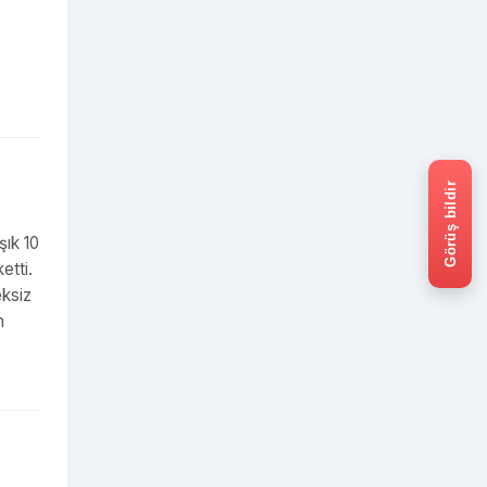
Görüş bildir
şık 10
etti.
eksiz
m