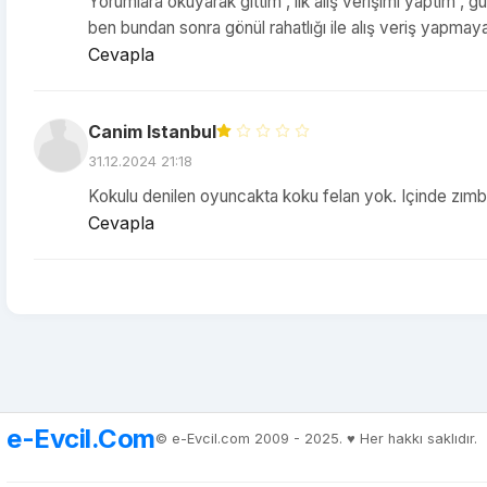
Yorumlara okuyarak gittim , ilk alış verişimi yaptim , gü
ben bundan sonra gönül rahatlığı ile alış veriş yapm
Cevapla
Canim Istanbul
31.12.2024 21:18
Kokulu denilen oyuncakta koku felan yok. Içinde zımb
Cevapla
e-Evcil.Com
© e-Evcil.com 2009 - 2025. ♥️ Her hakkı saklıdır.