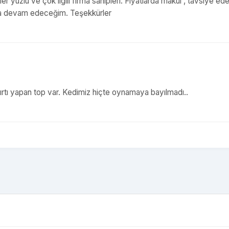
ler yüzlü ve çok ilgili firma sahipleri. Fiyatlarda makul , tavsiye ede
aya devam edeceğim. Teşekkürler
ırtı yapan top var. Kedimiz hiçte oynamaya bayılmadı..