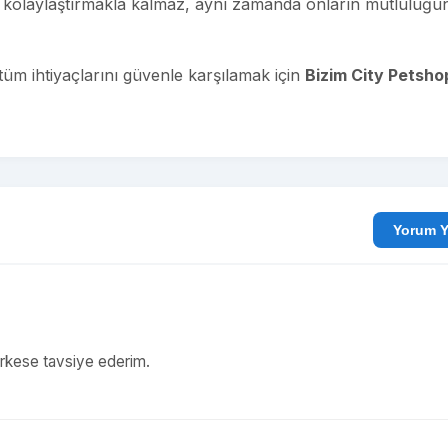
nı kolaylaştırmakla kalmaz, aynı zamanda onların mutluluğu
tüm ihtiyaçlarını güvenle karşılamak için
Bizim City Petsho
Yo
Herkese tavsiye ederim.