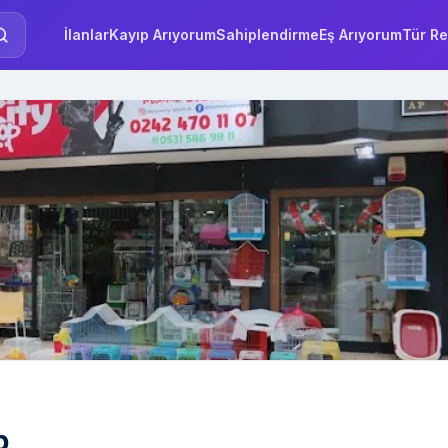
İlanlar
Kayıp Arıyorum
Sahiplendirme
Eş Arıyorum
Tür Re
p