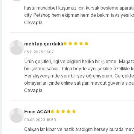
hasta muhabbet kuşumuz icin kursak besleme aparatin
city Petshop hem ekipman hem de bakim tavsiyesi k
Cevapla
mehtap çardaklı
05.11.2025 01:07
Ürün çeşitleri, ilgi ve bilgileri harika bir işletme. Mağ
bir işletme sahibi, Tolga beyde aynı şekilde özellikle k
Her alışverişimde yeni bir şey öğreniyorum. Gerçekten
olmayanlar içinde online satışları mevcut güvenle sipari
Cevapla
Emin ACAR
08.08.2023 18:58
Çalışan lar kibar ve nazik aradığım hersey burada mevc