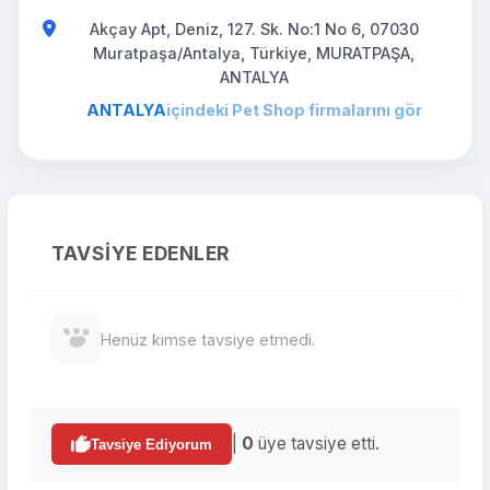
Akçay Apt, Deniz, 127. Sk. No:1 No 6, 07030
Muratpaşa/Antalya, Türkiye, MURATPAŞA,
ANTALYA
ANTALYA
içindeki Pet Shop firmalarını gör
TAVSIYE EDENLER
Henüz kimse tavsiye etmedi.
|
0
üye tavsiye etti.
Tavsiye Ediyorum