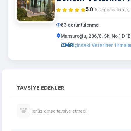
5.0
(5 Değerlendirme)
63 görüntülenme
Mansuroğlu, 286/8. Sk. No:1 D:1B
İZMİR
içindeki Veteriner firmala
TAVSIYE EDENLER
Henüz kimse tavsiye etmedi.