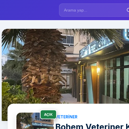
AÇIK
VETERINER
Bohem Veteriner K