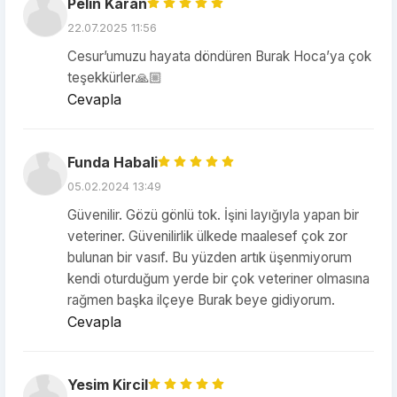
Pelin Karan
22.07.2025 11:56
Cesur’umuzu hayata döndüren Burak Hoca’ya çok
teşekkürler🙏🏼
Cevapla
Funda Habali
05.02.2024 13:49
Güvenilir. Gözü gönlü tok. İşini layığıyla yapan bir
veteriner. Güvenilirlik ülkede maalesef çok zor
bulunan bir vasıf. Bu yüzden artık üşenmiyorum
kendi oturduğum yerde bir çok veteriner olmasına
rağmen başka ilçeye Burak beye gidiyorum.
Cevapla
Yesim Kircil