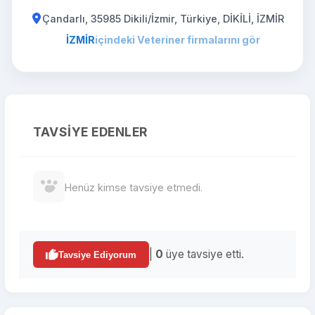
Çandarlı, 35985 Dikili/İzmir, Türkiye, DİKİLİ, İZMİR
İZMİR
içindeki Veteriner firmalarını gör
TAVSIYE EDENLER
Henüz kimse tavsiye etmedi.
|
0
üye tavsiye etti.
Tavsiye Ediyorum