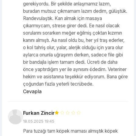
gerekiyordu. Bir şekilde anlaşmamız lazım,
buradan mutsuz çıkmamam lazım dedim, gülüştük.
Randevulaştık. Kan almak için masaya
çıkarmıycam, strese girer dedi. Ee nasıl olacak
sorularını sorarken meğer eğilmiş çoktan kızımın
kanını almıştı. Aa nasıl oldu bu, her yıl traş ederler,
o kol tahriş olur, yalar, alerjik olduğu için yara olur
aylarca onunla uğraşırım derken, sadece file gibi
bir bandajla işlem tamam dedi. Ücreti de daha
önce yaptırdığım yer ile aynısını ödedim. Veteriner
hekim ve asistanına teşekkür ediyorum. Bana göre
çoğundan fazla yeterli tecrübede.
Cevapla
Furkan Zincir
18.05.2025 19:45
Para tuzağı tam köpek maması almıştık köpek