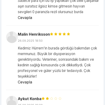
Sadece para için bu işi yaptıkları çok belli çalışanlar
aşırı suratsız ilgisiz kimse gitmesin hayvan
sevgileri 0 paranızla rezil olursunuz burda
Cevapla
Malin Henriksson
26.09.2025 18:50
Kedimiz Hürrem'in burada gördüğü bakımdan çok
memnunuz. Büyük bir dişoperasyon
gerektiriyordu. Veteriner, sonrasındaki bakım ve
kedinin sağlığı konusunda çok dikkatliydi. Çok
profesyonel ve güler yüzlü bir tedaviydi. Çok
teşekkürler!
Cevapla
Aykut Konba