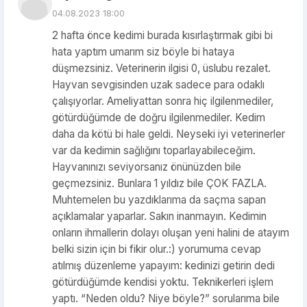
04.08.2023 18:00
2 hafta önce kedimi burada kısırlaştırmak gibi bi
hata yaptım umarım siz böyle bi hataya
düşmezsiniz. Veterinerin ilgisi 0, üslubu rezalet.
Hayvan sevgisinden uzak sadece para odaklı
çalışıyorlar. Ameliyattan sonra hiç ilgilenmediler,
götürdüğümde de doğru ilgilenmediler. Kedim
daha da kötü bi hale geldi. Neyseki iyi veterinerler
var da kedimin sağlığını toparlayabileceğim.
Hayvanınızı seviyorsanız önünüzden bile
geçmezsiniz. Bunlara 1 yıldız bile ÇOK FAZLA.
Muhtemelen bu yazdıklarıma da saçma sapan
açıklamalar yaparlar. Sakın inanmayın. Kedimin
onların ihmallerin dolayı oluşan yeni halini de atayım
belki sizin için bi fikir olur.:) yorumuma cevap
atılmış düzenleme yapayım: kedinizi getirin dedi
götürdüğümde kendisi yoktu. Teknikerleri işlem
yaptı. “Neden oldu? Niye böyle?” sorularıma bile