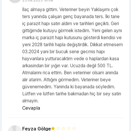
25.08.2025 16:08
İlaç almaya gittim. Veteriner beyin Yaklaşımı çok
ters yanında çalışan genç bayanada ters. İki tane
iç parazit hapı satın aldım ve tarihleri geçikti. Geri
gittiğimde kutuyu görmek istedim. Yeni gelen aynı
marka iç parazit hapı kutusunu gösterdi kendisi ve
yeni 2028 tarihli hapla değiştirdik. Dikkat etmesem
03.2024 yani bir bucuk sene gecmis hapı
hayvanlara yutturacaktim vede o haplardan kasa
arkasindan bir yığın var. Ucuzda değil 500 TL.
Atmalarını rica ettim. Ben veteriner olsam anında
alır atarim. Attığını görmedim. Veteriner beye
güvenemedim. Yaninda ki bayanada söyledim.
Lütfen ve lütfen tarihe bakmadan hiç bir sey satin
almayin.
Cevapla
Feyza Gölge