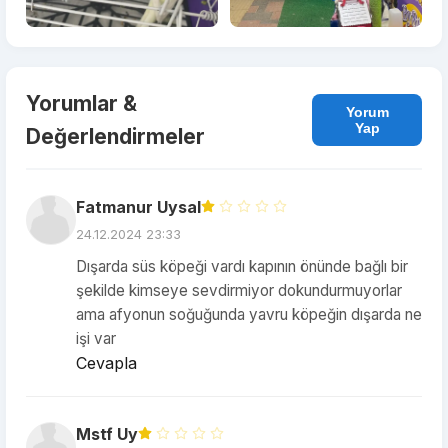
Yorumlar &
Yorum
Yap
Değerlendirmeler
Fatmanur Uysal
24.12.2024 23:33
Dışarda süs köpeği vardı kapının önünde bağlı bir
şekilde kimseye sevdirmiyor dokundurmuyorlar
ama afyonun soğuğunda yavru köpeğin dışarda ne
işi var
Cevapla
Mstf Uy