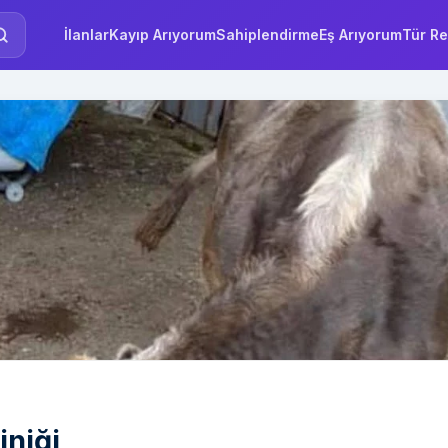
İlanlar
Kayıp Arıyorum
Sahiplendirme
Eş Arıyorum
Tür Re
iniği