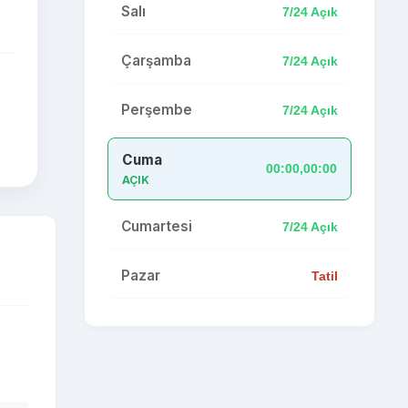
Salı
7/24 Açık
Çarşamba
7/24 Açık
Perşembe
7/24 Açık
Cuma
00:00,00:00
AÇIK
Cumartesi
7/24 Açık
Pazar
Tatil