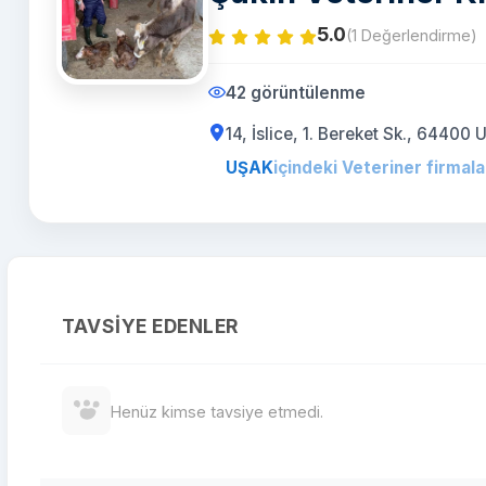
5.0
(1 Değerlendirme)
42 görüntülenme
14, İslice, 1. Bereket Sk., 644
UŞAK
içindeki Veteriner firmala
TAVSIYE EDENLER
Henüz kimse tavsiye etmedi.