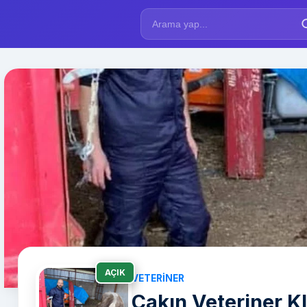
AÇIK
VETERINER
Çakın Veteriner Kl