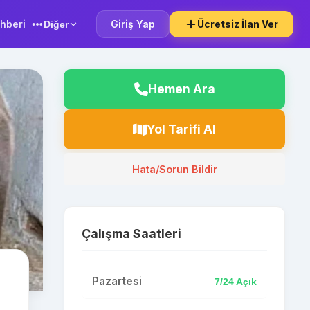
hberi
Giriş Yap
Ücretsiz İlan Ver
Diğer
Hemen Ara
Yol Tarifi Al
Hata/Sorun Bildir
Çalışma Saatleri
Pazartesi
7/24 Açık