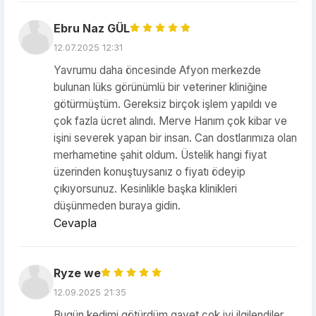
Ebru Naz GÜL
12.07.2025 12:31
Yavrumu daha öncesinde Afyon merkezde
bulunan lüks görünümlü bir veteriner kliniğine
götürmüştüm. Gereksiz birçok işlem yapıldı ve
çok fazla ücret alındı. Merve Hanım çok kibar ve
işini severek yapan bir insan. Can dostlarımıza olan
merhametine şahit oldum. Üstelik hangi fiyat
üzerinden konuştuysanız o fiyatı ödeyip
çıkıyorsunuz. Kesinlikle başka klinikleri
düşünmeden buraya gidin.
Cevapla
Ryze we
12.09.2025 21:35
Bugün kedimi götürdüm gayet çok iyi ilgilendiler