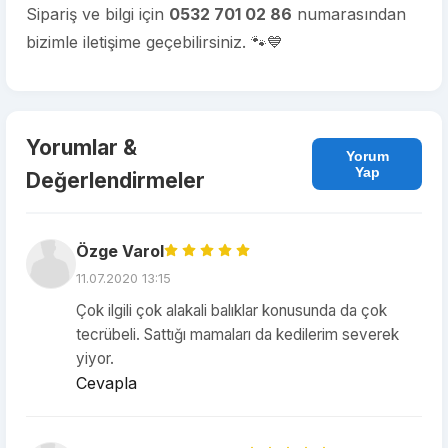
Sipariş ve bilgi için
0532 701 02 86
numarasından
bizimle iletişime geçebilirsiniz. 🐾💙
Yorumlar &
Yorum
Yap
Değerlendirmeler
Özge Varol
11.07.2020 13:15
Çok ilgili çok alakali balıklar konusunda da çok
tecrübeli. Sattığı mamaları da kedilerim severek
yiyor.
Cevapla