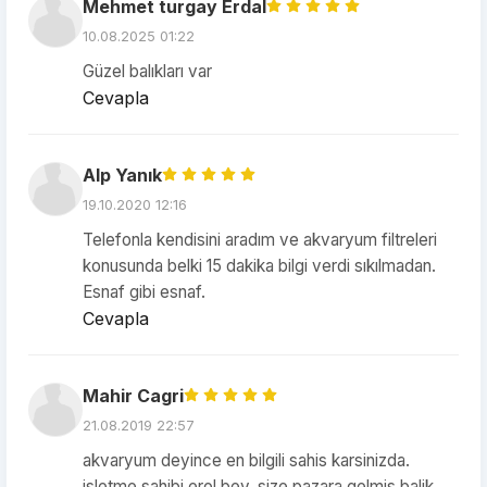
Mehmet turgay Erdal
10.08.2025 01:22
Güzel balıkları var
Cevapla
Alp Yanık
19.10.2020 12:16
Telefonla kendisini aradım ve akvaryum filtreleri
konusunda belki 15 dakika bilgi verdi sıkılmadan.
Esnaf gibi esnaf.
Cevapla
Mahir Cagri
21.08.2019 22:57
akvaryum deyince en bilgili sahis karsinizda.
isletme sahibi erol bey. size pazara gelmis balik