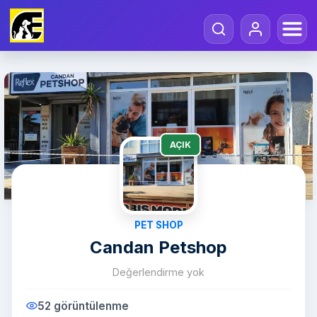
AÇIK
PET SHOP
Candan Petshop
Değerlendirme yok
52 görüntülenme