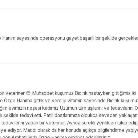
zge Hanım sayesinde operasyonu gayet başarılı bir şekilde gerçekleş
 veteriner 😊 Muhabbet kuşumuz Bıcırık hastayken gittiğimiz iki
ne Özge Hanıma gittik ve verdiği vitamin sayesinde Bıcırık kuşumu
iğim evimizin neşesi kedimiz Üzümün tüm aşılarını ve tedavilerini 
lı şekilde tedavi etti. Patili dostlarımıza oldukça sevecen yaklaşan
edavilerini yapan bir veteriner. Ayrıca sürekli yenilikleri takip edip
vsiye ediyor. Maddi olarak da her konuda açıkça bilgilendirme yapıy
ı gönül rahatlığıyla Özge Hanıma emanet edebilirsiniz.