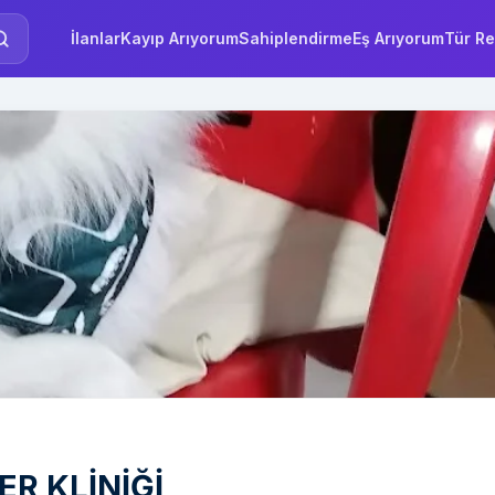
İlanlar
Kayıp Arıyorum
Sahiplendirme
Eş Arıyorum
Tür Re
R KLİNİĞİ