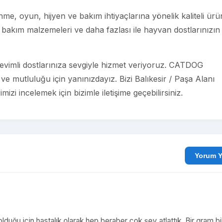
e, oyun, hijyen ve bakım ihtiyaçlarına yönelik kaliteli ürü
bakım malzemeleri ve daha fazlası ile hayvan dostlarınızın
evimli dostlarınıza sevgiyle hizmet veriyoruz. CATDOG
e mutluluğu için yanınızdayız. Bizi Balıkesir / Paşa Alanı
izi incelemek için bizimle iletişime geçebilirsiniz.
Yo
duğu için hastalık olarak hep beraber çok şey atlattık. Bir gram bi