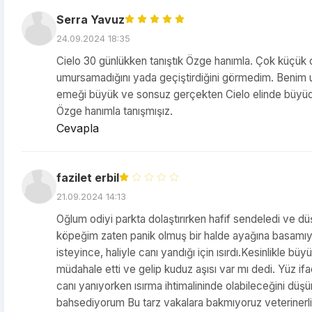
Serra Yavuz
24.09.2024 18:35
Cielo 30 günlükken tanıştık Özge hanımla. Çok küçük ol
umursamadığını yada geçiştirdiğini görmedim. Benim un
emeği büyük ve sonsuz gerçekten Cielo elinde büyüdü di
Özge hanımla tanışmışız.
Cevapla
fazilet erbil
21.09.2024 14:13
Oğlum odiyi parkta dolaştırırken hafif sendeledi ve düş
köpeğim zaten panik olmuş bir halde ayağına basamıyo
isteyince, haliyle canı yandığı için ısırdı.Kesinlikle büy
müdahale etti ve gelip kuduz aşısı var mı dedi. Yüz ifa
canı yanıyorken ısırma ihtimalininde olabileceğini düş
bahsediyorum Bu tarz vakalara bakmıyoruz veterinerlik