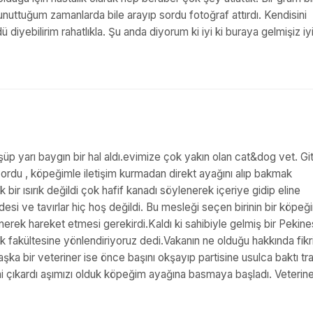
uttuğum zamanlarda bile arayıp sordu fotoğraf attırdı. Kendisini
yebilirim rahatlıkla. Şu anda diyorum ki iyi ki buraya gelmişiz iyi
üp yarı baygın bir hal aldı.evimize çok yakın olan cat&dog vet. Git
rdu , köpeğimle iletişim kurmadan direkt ayağını alıp bakmak
ük bir ısırık değildi çok hafif kanadı söylenerek içeriye gidip eline
desi ve tavırlar hiç hoş değildi. Bu mesleği seçen birinin bir köpeğ
ünerek hareket etmesi gerekirdi.Kaldı ki sahibiyle gelmiş bir Pekin
 fakültesine yönlendiriyoruz dedi.Vakanın ne olduğu hakkında fikr
ka bir veteriner ise önce başını okşayıp partisine usulca baktı tr
ni çıkardı aşımızı olduk köpeğim ayağına basmaya başladı. Veterin