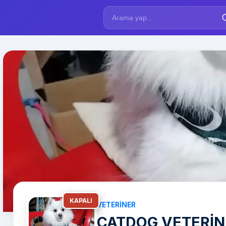
KAPALI
VETERINER
CATDOG VETERİNE