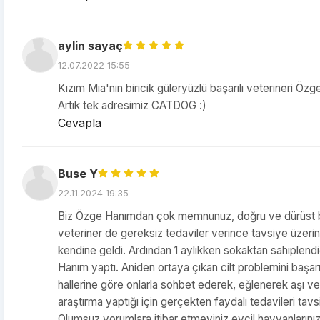
aylin sayaç
12.07.2022 15:55
Kızım Mia'nın biricik güleryüzlü başarılı veterineri Ö
Artık tek adresimiz CATDOG :)
Cevapla
Buse Y
22.11.2024 19:35
Biz Özge Hanımdan çok memnunuz, doğru ve dürüst bir
veteriner de gereksiz tedaviler verince tavsiye üzeri
kendine geldi. Ardından 1 aylıkken sokaktan sahiplend
Hanım yaptı. Aniden ortaya çıkan cilt problemini başarı
hallerine göre onlarla sohbet ederek, eğlenerek aşı ve t
araştırma yaptığı için gerçekten faydalı tedavileri ta
Olumsuz yorumlara itibar etmeyiniz evcil hayvanlarınız