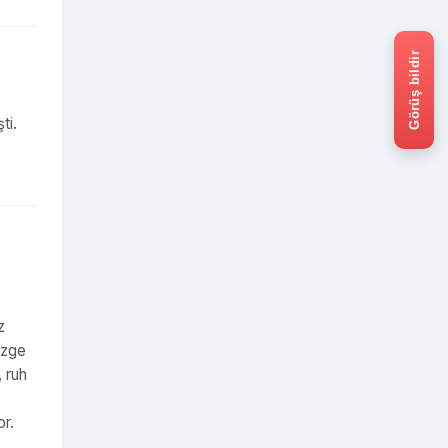
Görüş bildir
ti.
z
Özge
, ruh
or.