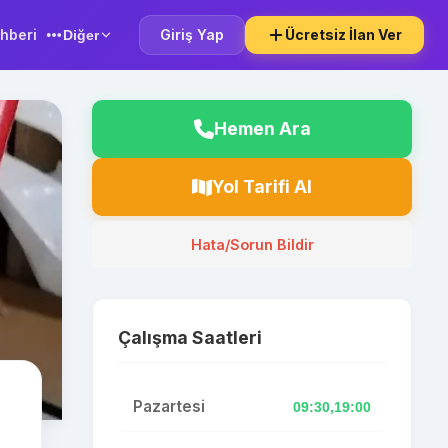
hberi
Giriş Yap
Ücretsiz İlan Ver
Diğer
Hemen Ara
Yol Tarifi Al
Hata/Sorun Bildir
Çalışma Saatleri
Pazartesi
09:30,19:00