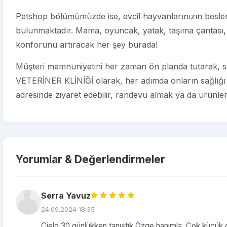
Petshop bölümümüzde ise, evcil hayvanlarınızın beslenm
bulunmaktadır. Mama, oyuncak, yatak, taşıma çantası, 
konforunu artıracak her şey burada!
Müşteri memnuniyetini her zaman ön planda tutarak, s
VETERİNER KLİNİĞİ olarak, her adımda onların sağlığı v
adresinde ziyaret edebilir, randevu almak ya da ürünlerim
Yorumlar & Değerlendirmeler
Serra Yavuz
24.09.2024 18:35
Cielo 30 günlükken tanıştık Özge hanımla. Çok küçük ol