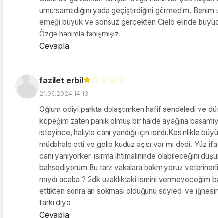
umursamadığını yada geçiştirdiğini görmedim. Benim un
emeği büyük ve sonsuz gerçekten Cielo elinde büyüdü di
Özge hanımla tanışmışız.
Cevapla
fazilet erbil
21.09.2024 14:13
Oğlum odiyi parkta dolaştırırken hafif sendeledi ve düş
köpeğim zaten panik olmuş bir halde ayağına basamıyo
isteyince, haliyle canı yandığı için ısırdı.Kesinlikle büy
müdahale etti ve gelip kuduz aşısı var mı dedi. Yüz ifa
canı yanıyorken ısırma ihtimalininde olabileceğini düş
bahsediyorum Bu tarz vakalara bakmıyoruz veterinerlik
mıydı acaba ? 2dk uzaklıktaki ismini vermeyeceğim baş
ettikten sonra arı sokması olduğunu söyledi ve iğnesi
farkı diyo
Cevapla