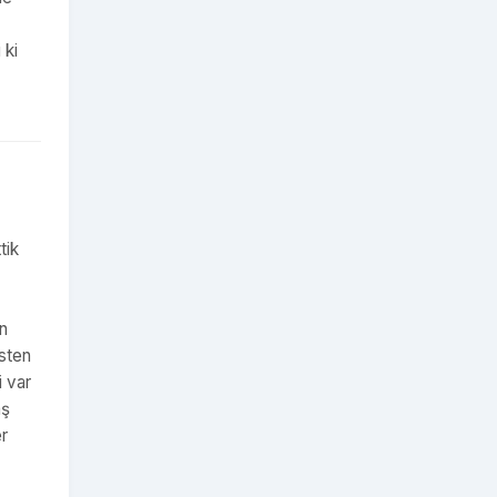
 ki
tik
in
esten
i var
aş
er