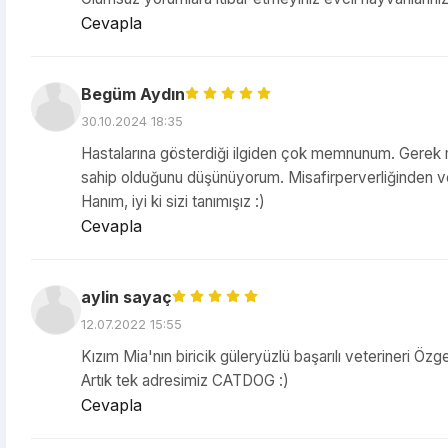
Cevapla
Begüm Aydın
30.10.2024 18:35
Hastalarına gösterdiği ilgiden çok memnunum. Gerek mes
sahip olduğunu düşünüyorum. Misafirperverliğinden v
Hanım, iyi ki sizi tanımışız :)
Cevapla
aylin sayaç
12.07.2022 15:55
Kızım Mia'nın biricik güleryüzlü başarılı veterineri Ö
Artık tek adresimiz CATDOG :)
Cevapla