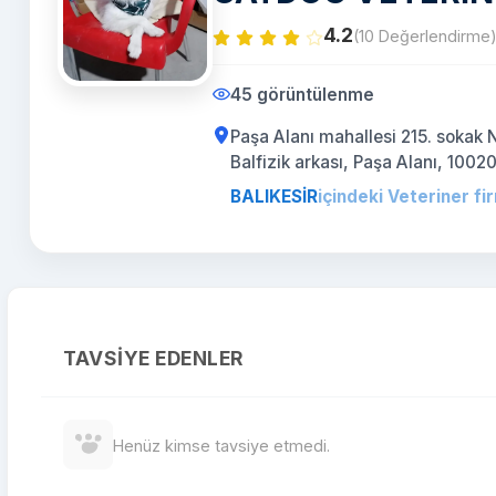
4.2
(10 Değerlendirme
45 görüntülenme
Paşa Alanı mahallesi 215. sokak N
Balfizik arkası, Paşa Alanı, 1002
BALIKESİR
içindeki Veteriner fi
TAVSIYE EDENLER
Henüz kimse tavsiye etmedi.