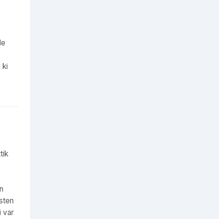
le
 ki
tik
in
esten
i var