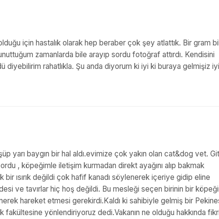
duğu için hastalık olarak hep beraber çok şey atlattık. Bir gram bi
uttuğum zamanlarda bile arayıp sordu fotoğraf attırdı. Kendisini
yebilirim rahatlıkla. Şu anda diyorum ki iyi ki buraya gelmişiz iyi
üp yarı baygın bir hal aldı.evimize çok yakın olan cat&dog vet. Git
rdu , köpeğimle iletişim kurmadan direkt ayağını alıp bakmak
ük bir ısırık değildi çok hafif kanadı söylenerek içeriye gidip eline
desi ve tavırlar hiç hoş değildi. Bu mesleği seçen birinin bir köpeğ
ünerek hareket etmesi gerekirdi.Kaldı ki sahibiyle gelmiş bir Pekin
 fakültesine yönlendiriyoruz dedi.Vakanın ne olduğu hakkında fikr