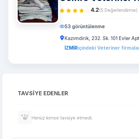
4.2
(5 Değerlendirme)
53 görüntülenme
Kazımdirik, 232. Sk. 101 Evler 
İZMİR
içindeki Veteriner firmala
TAVSIYE EDENLER
Henüz kimse tavsiye etmedi.