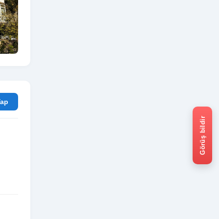
rum Yap
Görüş bildir