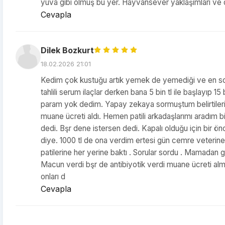
yuva gibi olmuş bu yer. Hayvansever yaklaşımları ve duy
Cevapla
Dilek Bozkurt
18.02.2026 21:01
Kedim çok kustuğu artık yemek de yemediği ve en son
tahlili serum ilaçlar derken bana 5 bin tl ile başlayıp 15
param yok dedim. Yapay zekaya sormuştum belirtileri ola
muane ücreti aldı. Hemen patili arkadaşlarımı aradım b
dedi. Bşr dene istersen dedi. Kapalı olduğu için bir ön
diye. 1000 tl de ona verdim ertesi gün cemre veterine
patilerine her yerine baktı . Sorular sordu . Mamadan 
Macun verdi bşr de antibiyotik verdi muane ücreti al
onları d
Cevapla