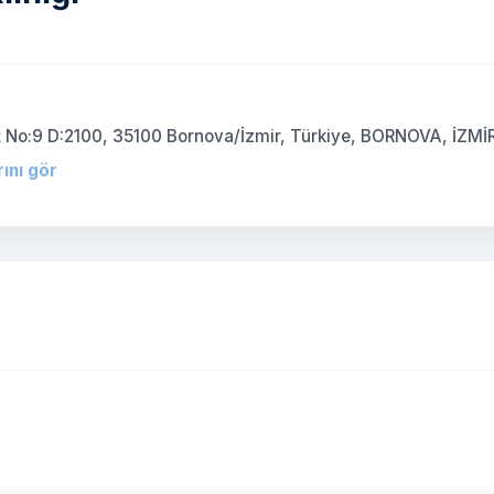
Apt No:9 D:2100, 35100 Bornova/İzmir, Türkiye, BORNOVA, İZMİ
rını gör