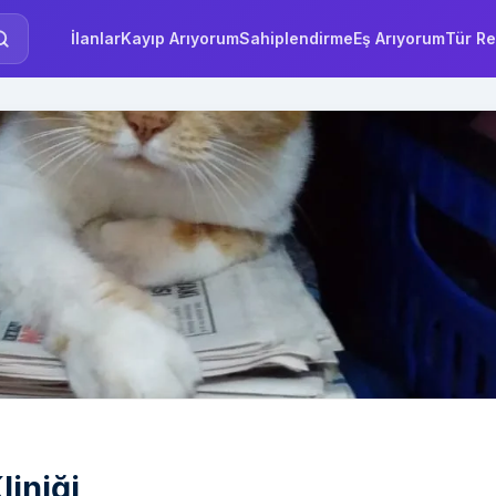
İlanlar
Kayıp Arıyorum
Sahiplendirme
Eş Arıyorum
Tür Re
liniği