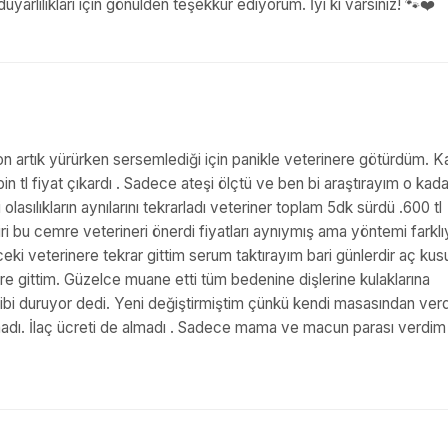
arlılıkları için gönülden teşekkür ediyorum. İyi ki varsınız! 🐾❤️
 artık yürürken sersemlediği için panikle veterinere götürdüm. K
 bin tl fiyat çıkardı . Sadece ateşi ölçtü ve ben bi araştırayım o kada
sılıkların aynılarını tekrarladı veteriner toplam 5dk sürdü .600 tl
iri bu cemre veterineri önerdi fiyatları aynıymış ama yöntemi farkl
ceki veterinere tekrar gittim serum taktırayım bari günlerdir aç ku
re gittim. Güzelce muane etti tüm bedenine dişlerine kulaklarına
gibi duruyor dedi. Yeni değiştirmiştim çünkü kendi masasından verd
madı. İlaç ücreti de almadı . Sadece mama ve macun parası verdim