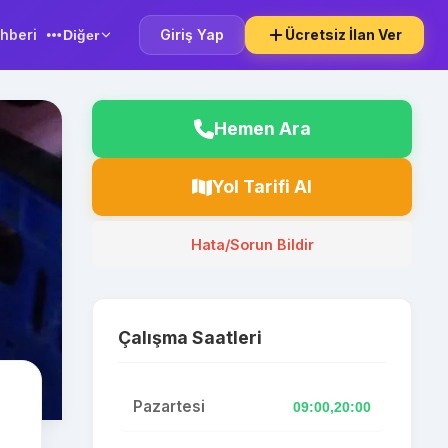
hberi
Giriş Yap
Ücretsiz İlan Ver
Diğer
Hemen Ara
Yol Tarifi Al
Hata/Sorun Bildir
Çalışma Saatleri
Pazartesi
09:00,20:00