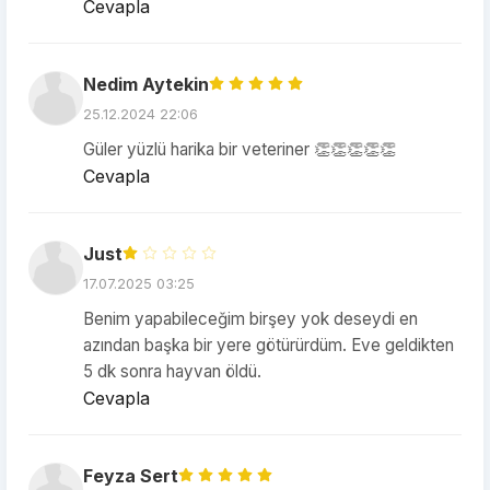
Cevapla
Nedim Aytekin
25.12.2024 22:06
Güler yüzlü harika bir veteriner 👏👏👏👏👏
Cevapla
Just
17.07.2025 03:25
Benim yapabileceğim birşey yok deseydi en
azından başka bir yere götürürdüm. Eve geldikten
5 dk sonra hayvan öldü.
Cevapla
Feyza Sert