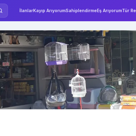
İlanlar
Kayıp Arıyorum
Sahiplendirme
Eş Arıyorum
Tür Re