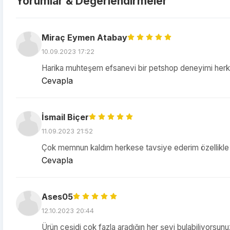
Yorumlar & Değerlendirmeler
Miraç Eymen Atabay
10.09.2023 17:22
Harika muhteşem efsanevi bir petshop deneyimi herk
Cevapla
İsmail Biçer
11.09.2023 21:52
Çok memnun kaldım herkese tavsiye ederim özellikle 
Cevapla
Ases05
12.10.2023 20:44
Ürün çeşidi çok fazla aradığın her şeyi bulabiliyorsun