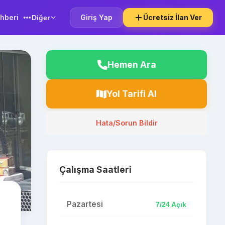
hberi
Giriş Yap
Ücretsiz İlan Ver
Diğer
Hemen Ara
Yol Tarifi Al
Hata/Sorun Bildir
Çalışma Saatleri
Pazartesi
7/24 Açık