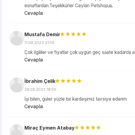
esnaflardan.Teşekkürler Ceylan Petshop🙏
Cevapla
Mustafa Demir
11.09.2023 21:56
Çok ilgililer ve fiyatlar çok uygun geç saate kadarda aç
Cevapla
İbrahim Çelik
28.09.2023 18:50
İşi bilen, güler yüzle bir kardeşimiz tavsiye ederim
Cevapla
Miraç Eymen Atabay