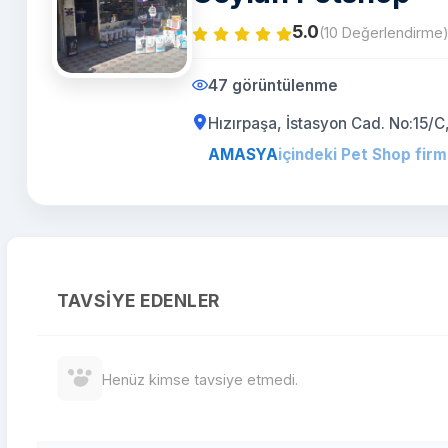
5.0
(10 Değerlendirme
47 görüntülenme
Hızırpaşa, İstasyon Cad. No:1
AMASYA
içindeki Pet Shop firm
TAVSIYE EDENLER
Henüz kimse tavsiye etmedi.