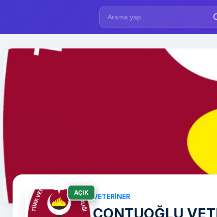
AÇIK
VETERINER
ÇONTUOĞLU VET