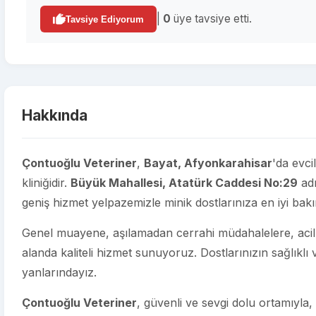
|
0
üye tavsiye etti.
Tavsiye Ediyorum
Hakkında
Çontuoğlu Veteriner
,
Bayat, Afyonkarahisar
'da evci
kliniğidir.
Büyük Mahallesi, Atatürk Caddesi No:29
adr
geniş hizmet yelpazemizle minik dostlarınıza en iyi bak
Genel muayene, aşılamadan cerrahi müdahalelere, acil t
alanda kaliteli hizmet sunuyoruz. Dostlarınızın sağlıklı
yanlarındayız.
Çontuoğlu Veteriner
, güvenli ve sevgi dolu ortamıyla