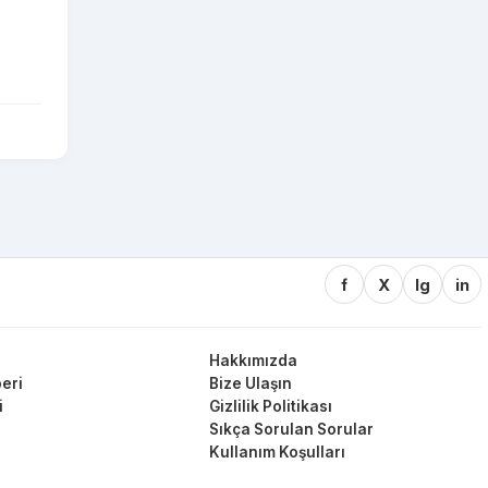
f
X
Ig
in
Hakkımızda
eri
Bize Ulaşın
i
Gizlilik Politikası
Sıkça Sorulan Sorular
Kullanım Koşulları