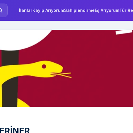
İlanlar
Kayıp Arıyorum
Sahiplendirme
Eş Arıyorum
Tür Re
ERİNER