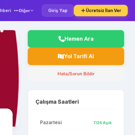
hberi
Giriş Yap
Ücretsiz İlan Ver
Diğer
Hemen Ara
Yol Tarifi Al
Hata/Sorun Bildir
Çalışma Saatleri
Pazartesi
7/24 Açık