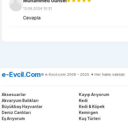
Muhammed Günsel
13.09.2024 10:31
Cevapla
e-Evcil.Com
© e-Evcil.com 2009 - 2025. ♥️ Her hakkı saklıdır.
Aksesuarlar
Kayıp Arıyorum
Akvaryum Balıkları
Kedi
Büyükbaş Hayvanlar
Kedi & Köpek
Deniz Canlıları
Kemirgen
Eş Arıyorum
Kuş Türleri