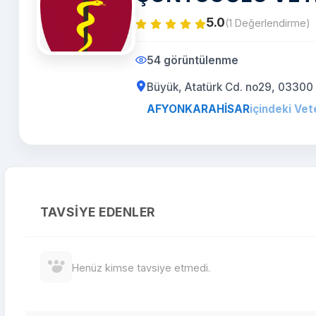
5.0
(1 Değerlendirme)
54 görüntülenme
Büyük, Atatürk Cd. no29, 0330
AFYONKARAHİSAR
içindeki Vet
TAVSIYE EDENLER
Henüz kimse tavsiye etmedi.