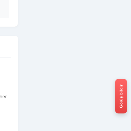
e
Görüş bildir
 her