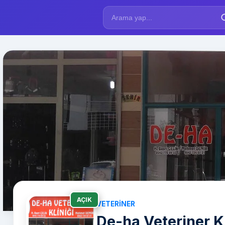
AÇIK
VETERINER
De-ha Veteriner Kl