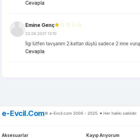
Cevapla
Emine Genç
22.06.2021 13:10
İlgi lütfen tavşanım 2.kattan düştü sadece 2 inne vur
Cevapla
e-Evcil.Com
© e-Evcil.com 2009 - 2025. ♥️ Her hakkı saklıdır.
Aksesuarlar
Kayıp Arıyorum