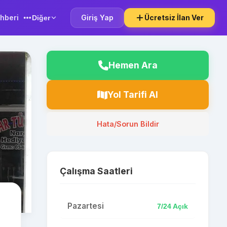
hberi
Giriş Yap
Ücretsiz İlan Ver
Diğer
Hemen Ara
Yol Tarifi Al
Hata/Sorun Bildir
Çalışma Saatleri
Pazartesi
7/24 Açık