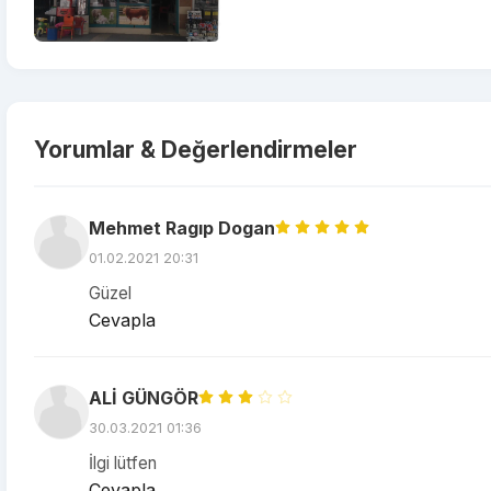
Yorumlar & Değerlendirmeler
Mehmet Ragıp Dogan
01.02.2021 20:31
Güzel
Cevapla
ALİ GÜNGÖR
30.03.2021 01:36
İlgi lütfen
Cevapla