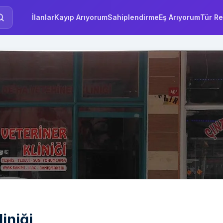
İlanlar
Kayıp Arıyorum
Sahiplendirme
Eş Arıyorum
Tür Re
iniği