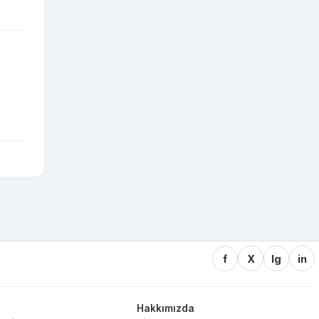
f
X
Ig
in
Hakkımızda