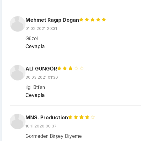
Mehmet Ragıp Dogan
01.02.2021 20:31
Güzel
Cevapla
ALİ GÜNGÖR
30.03.2021 01:36
İlgi lütfen
Cevapla
MNS. Production
18.11.2020 08:37
Görmeden Birşey Diyeme