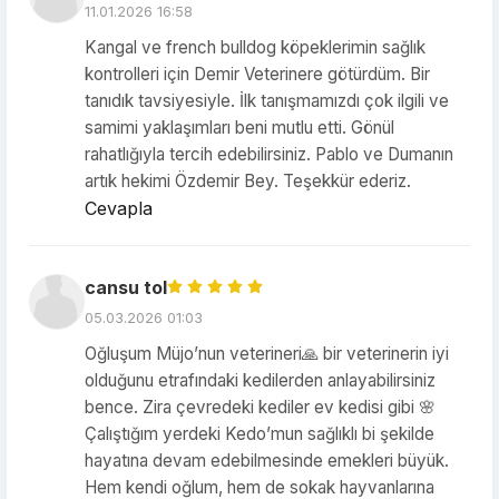
11.01.2026 16:58
Kangal ve french bulldog köpeklerimin sağlık
kontrolleri için Demir Veterinere götürdüm. Bir
tanıdık tavsiyesiyle. İlk tanışmamızdı çok ilgili ve
samimi yaklaşımları beni mutlu etti. Gönül
rahatlığıyla tercih edebilirsiniz. Pablo ve Dumanın
artık hekimi Özdemir Bey. Teşekkür ederiz.
Cevapla
cansu tol
05.03.2026 01:03
Oğluşum Müjo’nun veterineri🙏 bir veterinerin iyi
olduğunu etrafındaki kedilerden anlayabilirsiniz
bence. Zira çevredeki kediler ev kedisi gibi 🌸
Çalıştığım yerdeki Kedo’mun sağlıklı bi şekilde
hayatına devam edebilmesinde emekleri büyük.
Hem kendi oğlum, hem de sokak hayvanlarına