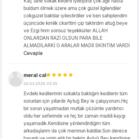
Kaç tane sokak kedimi iyileştirdi çok ağır hasta
buldum ölmek üzere ama çok güzel ilgilendiler
cokguzel baktılar iyilestirdiler ve ben sahiplendim
üçüncüde kimlik ckarttim çip taktırdım altuğ beye
ve Ezgi hnm sonsuz teşekkürler ALLAH
ONLARDAN RAZİ OLSUN PARA BİLE
ALMADİLARKİ O ARALAR MADİİ SKİNTİM VARDİ
Cevapla
meral cal
04.03.2026 03:35
Evdeki kedilerimin sokakta baktığım kedilerin tüm
sorunları için yıllardır Aytuğ Bey le çalışıyorum.Hiç
bir sorun yaşatmadan mutlak çözümle yardımcı
oldu her seferinde ve hiç bir zaman maddi kaygı
yaşamadık.Kendisine yönlendirdiğim tüm
arkadaşlarım da çok memnun kaldılar.Son derece
başarılı ve işinin ehli bir hekim Aytuğ Bey kendisine