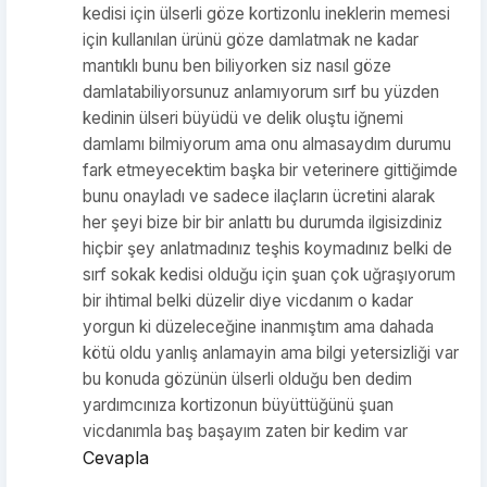
kedisi için ülserli göze kortizonlu ineklerin memesi
için kullanılan ürünü göze damlatmak ne kadar
mantıklı bunu ben biliyorken siz nasıl göze
damlatabiliyorsunuz anlamıyorum sırf bu yüzden
kedinin ülseri büyüdü ve delik oluştu iğnemi
damlamı bilmiyorum ama onu almasaydım durumu
fark etmeyecektim başka bir veterinere gittiğimde
bunu onayladı ve sadece ilaçların ücretini alarak
her şeyi bize bir bir anlattı bu durumda ilgisizdiniz
hiçbir şey anlatmadınız teşhis koymadınız belki de
sırf sokak kedisi olduğu için şuan çok uğraşıyorum
bir ihtimal belki düzelir diye vicdanım o kadar
yorgun ki düzeleceğine inanmıştım ama dahada
kötü oldu yanlış anlamayin ama bilgi yetersizliği var
bu konuda gözünün ülserli olduğu ben dedim
yardımcınıza kortizonun büyüttüğünü şuan
vicdanımla baş başayım zaten bir kedim var
Cevapla