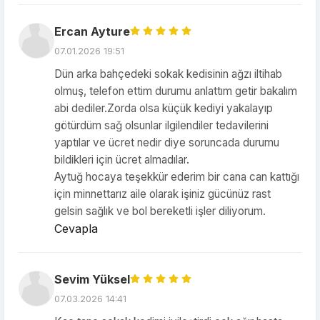
Ercan Ayture
07.01.2026 19:51
Dün arka bahçedeki sokak kedisinin ağzı iltihab
olmuş, telefon ettim durumu anlattım getir bakalım
abi dediler.Zorda olsa küçük kediyi yakalayıp
götürdüm sağ olsunlar ilgilendiler tedavilerini
yaptılar ve ücret nedir diye soruncada durumu
bildikleri için ücret almadılar.
Aytuğ hocaya teşekkür ederim bir cana can kattığı
için minnettarız aile olarak işiniz gücünüz rast
gelsin sağlık ve bol bereketli işler diliyorum.
Cevapla
Sevim Yüksel
07.03.2026 14:41