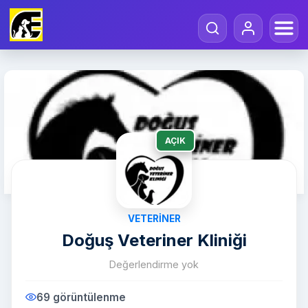
AÇIK
VETERINER
Doğuş Veteriner Kliniği
Değerlendirme yok
69 görüntülenme