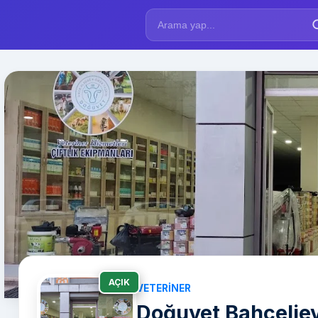
AÇIK
VETERINER
Doğuvet Bahçeliev