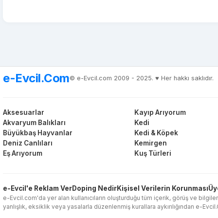
e-Evcil.Com
© e-Evcil.com 2009 - 2025. ♥️ Her hakkı saklıdır.
Aksesuarlar
Kayıp Arıyorum
Akvaryum Balıkları
Kedi
Büyükbaş Hayvanlar
Kedi & Köpek
Deniz Canlıları
Kemirgen
Eş Arıyorum
Kuş Türleri
e-Evcil'e Reklam Ver
Doping Nedir
Kişisel Verilerin Korunması
Üy
e-Evcil.com'da yer alan kullanıcıların oluşturduğu tüm içerik, görüş ve bilgiler
yanlışlık, eksiklik veya yasalarla düzenlenmiş kurallara aykırılığından e-Evci