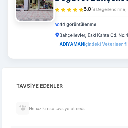
5.0
(8 Değerlendirme)
44 görüntülenme
Bahçelievler, Eski Kahta Cd. 
ADIYAMAN
içindeki Veteriner f
TAVSIYE EDENLER
Henüz kimse tavsiye etmedi.