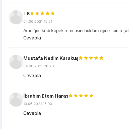
TK
04.06.2021 15:21
Aradığım kedi köpek mamasını buldum ilginiz için teş
Cevapla
Mustafa Nedim Karakuş
04.06.2021 20:20
Cevapla
İbrahim Etem Haras
10.06.2021 15:00
Cevapla