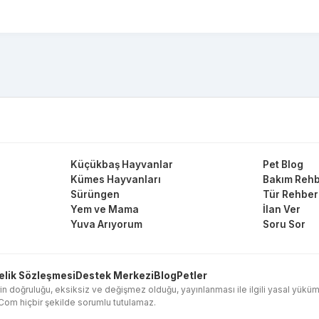
Küçükbaş Hayvanlar
Pet Blog
Kümes Hayvanları
Bakım Rehb
Sürüngen
Tür Rehber
Yem ve Mama
İlan Ver
Yuva Arıyorum
Soru Sor
elik Sözleşmesi
Destek Merkezi
Blog
Petler
in doğruluğu, eksiksiz ve değişmez olduğu, yayınlanması ile ilgili yasal yükümlülük
l.Com hiçbir şekilde sorumlu tutulamaz.