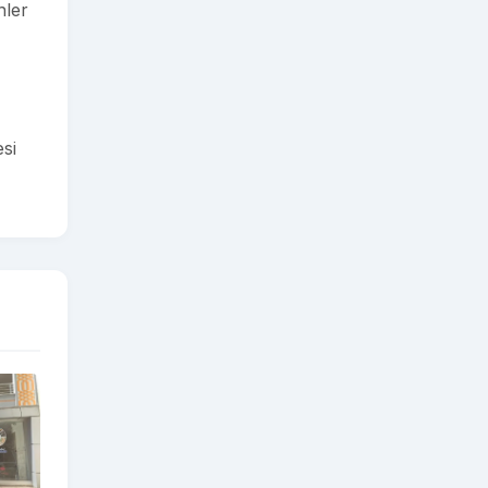
nler
esi