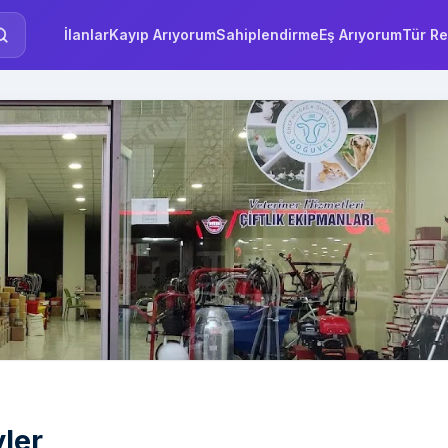
İlanlar
Kayıp Arıyorum
Sahiplendirme
Eş Arıyorum
Tür Re
ler