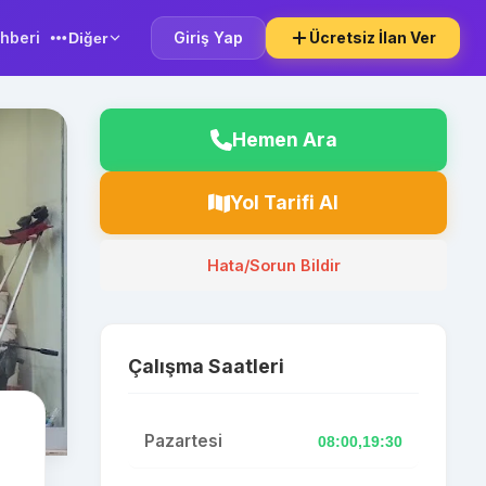
hberi
Giriş Yap
Ücretsiz İlan Ver
Diğer
Hemen Ara
Yol Tarifi Al
Hata/Sorun Bildir
Çalışma Saatleri
Pazartesi
08:00,19:30