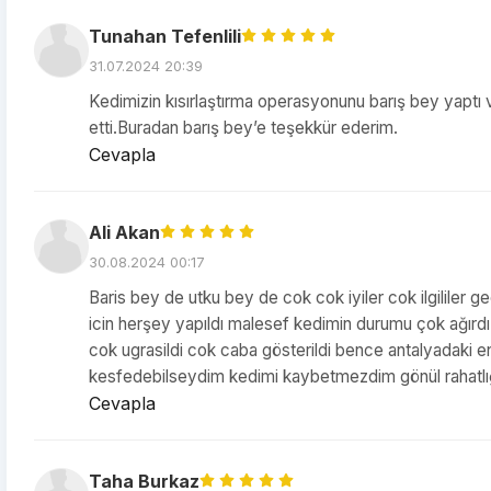
Tunahan Tefenlili
31.07.2024 20:39
Kedimizin kısırlaştırma operasyonunu barış bey yaptı
etti.Buradan barış bey’e teşekkür ederim.
Cevapla
Ali Akan
30.08.2024 00:17
Baris bey de utku bey de cok cok iyiler cok ilgililer g
icin herşey yapıldı malesef kedimin durumu çok ağırdı
cok ugrasildi cok caba gösterildi bence antalyadaki en
kesfedebilseydim kedimi kaybetmezdim gönül rahatlığıy
Cevapla
Taha Burkaz