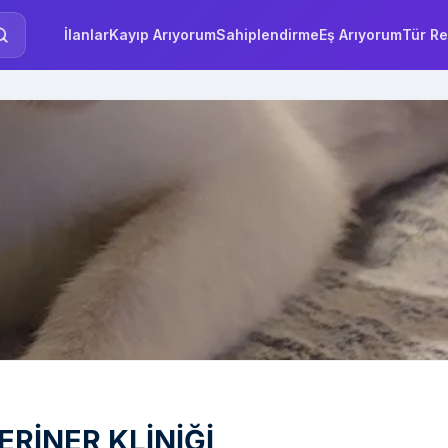
İlanlar
Kayıp Arıyorum
Sahiplendirme
Eş Arıyorum
Tür Re
RİNER KLİNİĞİ