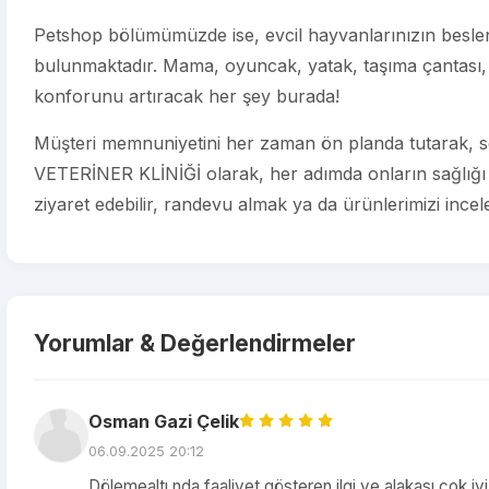
Petshop bölümümüzde ise, evcil hayvanlarınızın beslenm
bulunmaktadır. Mama, oyuncak, yatak, taşıma çantası, 
konforunu artıracak her şey burada!
Müşteri memnuniyetini her zaman ön planda tutarak, s
VETERİNER KLİNİĞİ olarak, her adımda onların sağlığı v
ziyaret edebilir, randevu almak ya da ürünlerimizi incelem
Yorumlar & Değerlendirmeler
Osman Gazi Çelik
06.09.2025 20:12
Dölemealtı nda faaliyet gösteren ilgi ve alakası çok iy