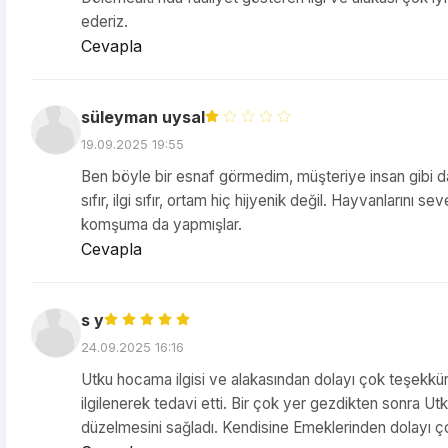
ederiz.
Cevapla
süleyman uysal
19.09.2025 19:55
Ben böyle bir esnaf görmedim, müşteriye insan gibi dav
sıfır, ilgi sıfır, ortam hiç hijyenik değil. Hayvanlarını 
komşuma da yapmışlar.
Cevapla
s y
24.09.2025 16:16
Utku hocama ilgisi ve alakasından dolayı çok teşekkü
ilgilenerek tedavi etti. Bir çok yer gezdikten sonra 
düzelmesini sağladı. Kendisine Emeklerinden dolayı 