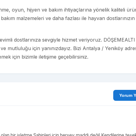
e, oyun, hijyen ve bakım ihtiyaçlarına yönelik kaliteli ürü
bakım malzemeleri ve daha fazlası ile hayvan dostlarınızın
evimli dostlarınıza sevgiyle hizmet veriyoruz. DÖŞEMEALTI
e mutluluğu için yanınızdayız. Bizi Antalya / Yeniköy adre
ek için bizimle iletişime geçebilirsiniz.
Yo
i olan bir işletme.Sahipleri için herşey maddi değil.Kendilerine teşe