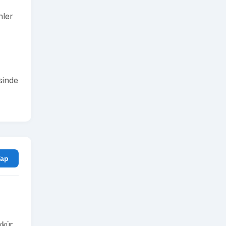
nler
sinde
rum Yap
kkür