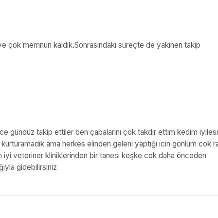
 ve çok memnun kaldık.Sonrasındaki süreçte de yakınen takip
ece gündüz takip ettiler ben çabalarını çok takdir ettim kedim iyile
 kurturamadik ama herkes elinden geleni yaptığı icin gönlüm cok r
 iyi veteriner kliniklerinden bir tanesi keşke cok daha önceden
la gidebilirsiniz