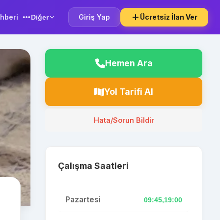
hberi
Giriş Yap
Ücretsiz İlan Ver
Diğer
Hemen Ara
Yol Tarifi Al
Hata/Sorun Bildir
Çalışma Saatleri
Pazartesi
09:45,19:00