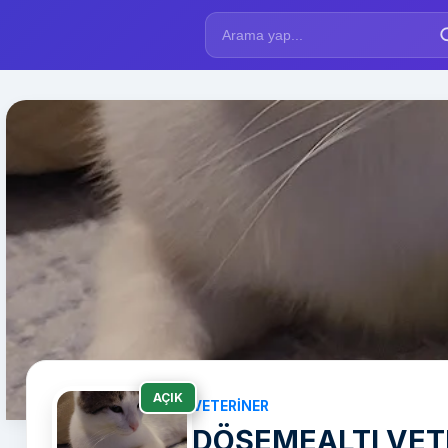
AÇIK
VETERINER
DÖŞEMEALTI VETE