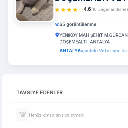
4.6
(10 Değerlendirme
65 görüntülenme
YENİKÖY MAH ŞEHİT M.GÜRCAN CA
DÖŞEMEALTI, ANTALYA
ANTALYA
içindeki Veteriner fir
TAVSIYE EDENLER
Henüz kimse tavsiye etmedi.