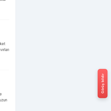
aket
ırları
Görüş bildir
e
muzun