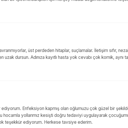
ranmıyorlar, üst perdeden hitaplar, suçlamalar. İletişim sıfır, nez
seven uzak dursun. Adınıza kayıtlı hasta yok cevabı çok komik, aynı tav
r ediyorum. Enfeksiyon kapmış olan oğlumuzu çok güzel bir şekild
Utku hocamla yollarımız kesişti doğru tedaviyi uygulayarak çocuğu
çok teşekkür ediyorum. Herkese tavsiye ederim.