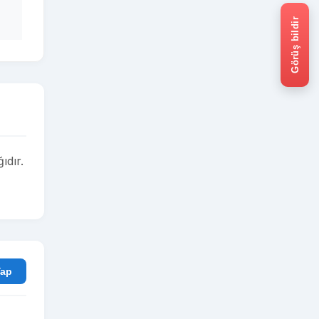
Görüş bildir
ıdır.
rum Yap