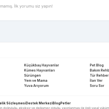
amış. İlk yorumu siz yapın!
Küçükbaş Hayvanlar
Pet Blog
Kümes Hayvanları
Bakım Rehb
Sürüngen
Tür Rehber
Yem ve Mama
İlan Ver
Yuva Arıyorum
Soru Sor
elik Sözleşmesi
Destek Merkezi
Blog
Petler
in doğruluğu, eksiksiz ve değişmez olduğu, yayınlanması ile ilgili yasal yükümlülük