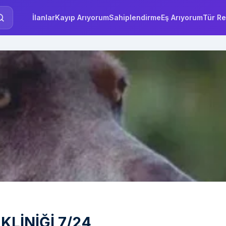
İlanlar
Kayıp Arıyorum
Sahiplendirme
Eş Arıyorum
Tür Re
KLİNİĞİ 7/24