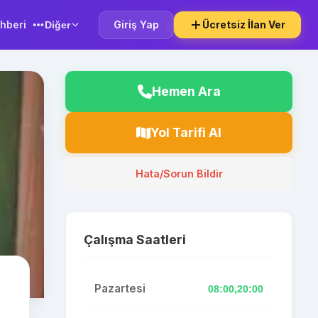
hberi
Giriş Yap
Ücretsiz İlan Ver
Diğer
Hemen Ara
Yol Tarifi Al
Hata/Sorun Bildir
Çalışma Saatleri
Pazartesi
08:00,20:00