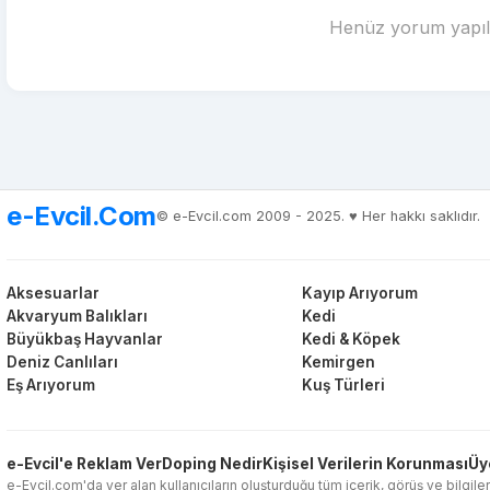
Henüz yorum yapılm
e-Evcil.Com
© e-Evcil.com 2009 - 2025. ♥️ Her hakkı saklıdır.
Aksesuarlar
Kayıp Arıyorum
Akvaryum Balıkları
Kedi
Büyükbaş Hayvanlar
Kedi & Köpek
Deniz Canlıları
Kemirgen
Eş Arıyorum
Kuş Türleri
e-Evcil'e Reklam Ver
Doping Nedir
Kişisel Verilerin Korunması
Üy
e-Evcil.com'da yer alan kullanıcıların oluşturduğu tüm içerik, görüş ve bilgiler