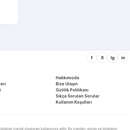
f
X
Ig
in
Hakkımızda
eri
Bize Ulaşın
i
Gizlilik Politikası
Sıkça Sorulan Sorular
Kullanım Koşulları
ler içeriği oluşturan kullanıcıya aittir. Bu içeriğin, görüş ve bilgilerin