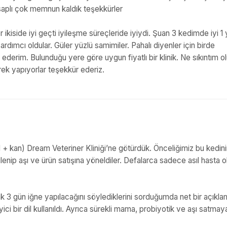
esaplı çok memnun kaldık teşekkürler
ikiside iyi geçti iyileşme süreçleride iyiydi. Şuan 3 kedimde iyi 1 y
dımcı oldular. Güler yüzlü samimiler. Pahalı diyenler için birde
 ederim. Bulunduğu yere göre uygun fiyatlı bir klinik. Ne sıkıntım o
rek yapıyorlar teşekkür ederiz.
al + kan) Dream Veteriner Kliniği’ne götürdük. Önceliğimiz bu kedin
nip aşı ve ürün satışına yöneldiler. Defalarca sadece asıl hasta o
ak 3 gün iğne yapılacağını söylediklerini sorduğumda net bir açıkl
i bir dil kullanıldı. Ayrıca sürekli mama, probiyotik ve aşı satmay