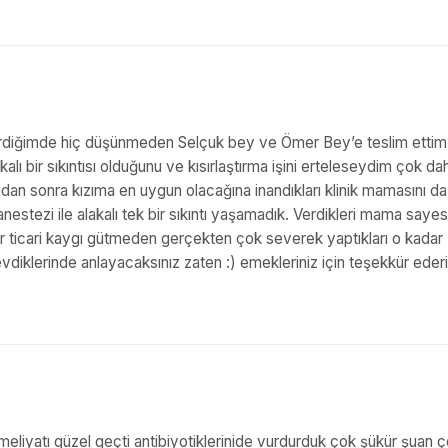
r verdiğimde hiç düşünmeden Selçuk bey ve Ömer Bey’e teslim ettim
kalı bir sıkıntısı olduğunu ve kısırlaştırma işini erteleseydim çok da
an sonra kızıma en uygun olacağına inandıkları klinik mamasını da 
e anestezi ile alakalı tek bir sıkıntı yaşamadık. Verdikleri mama saye
ç bir ticari kaygı gütmeden gerçekten çok severek yaptıkları o kadar
vdiklerinde anlayacaksınız zaten :) emekleriniz için teşekkür ederi
ameliyatı güzel geçti antibiyotiklerinide vurdurduk çok şükür şuan ç