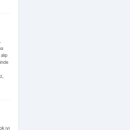
.
ha
alıp
sinde
z,
ok iyi