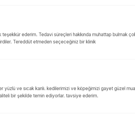
ok teşekkür ederim. Tedavi süreçleri hakkında muhattap bulmak ço
dirdiler. Tereddüt etmeden seçeceğiniz bir klinik
güler yüzlü ve sıcak kanlı. kedilerimizi ve köpeğimizi gayet güzel m
kaliteli bir şekilde temin ediyorlar. tavsiye ederim.