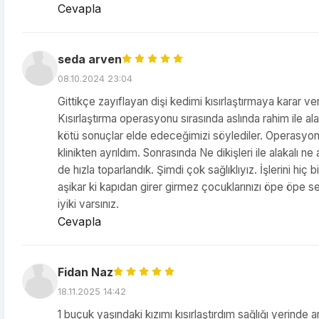
Cevapla
seda arven
08.10.2024 23:04
Gittikçe zayıflayan dişi kedimi kısırlaştırmaya kara
Kısırlaştırma operasyonu sırasında aslında rahim ile ala
kötü sonuçlar elde edeceğimizi söylediler. Operasyond
klinikten ayrıldım. Sonrasında Ne dikişleri ile alakalı n
de hızla toparlandık. Şimdi çok sağlıklıyız. İşlerini hi
aşikar ki kapıdan girer girmez çocuklarınızı öpe öpe se
iyiki varsınız.
Cevapla
Fidan Naz
18.11.2025 14:42
1 buçuk yaşındaki kızımı kısırlaştırdım sağlığı yerinde 