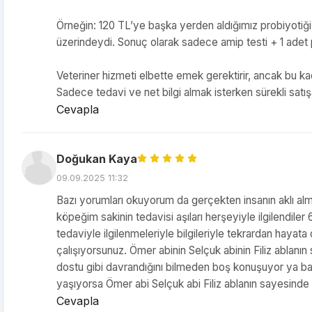
Örneğin: 120 TL’ye başka yerden aldığımız probiyotiği
üzerindeydi. Sonuç olarak sadece amip testi + 1 adet pr
Veteriner hizmeti elbette emek gerektirir, ancak bu kad
Sadece tedavi ve net bilgi almak isterken sürekli sat
Cevapla
Doğukan Kaya
09.09.2025 11:32
Bazı yorumları okuyorum da gerçekten insanın aklı almıy
köpeğim sakinin tedavisi aşıları herşeyiyle ilgilendile
tedaviyle ilgilenmeleriyle bilgileriyle tekrardan hayata
çalışıyorsunuz. Ömer abinin Selçuk abinin Filiz ablanın
dostu gibi davrandığını bilmeden boş konuşuyor ya baz
yaşıyorsa Ömer abi Selçuk abi Filiz ablanın sayes
Cevapla