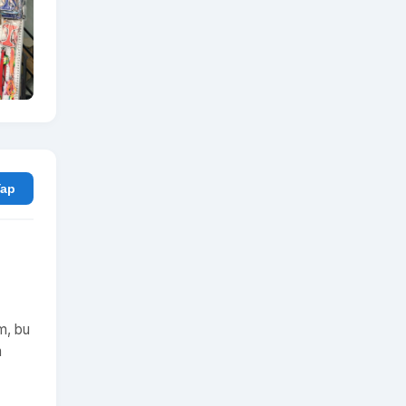
rum Yap
ım, bu
m