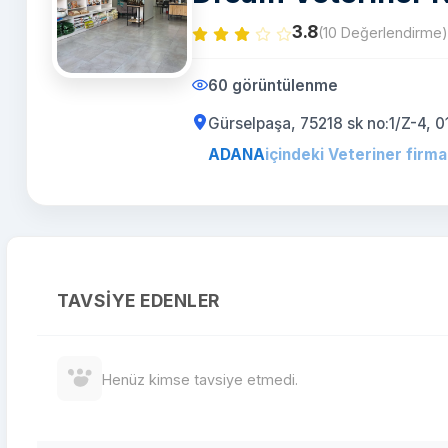
3.8
(10 Değerlendirme)
60 görüntülenme
Gürselpaşa, 75218 sk no:1/Z-4,
ADANA
içindeki Veteriner firma
TAVSIYE EDENLER
Henüz kimse tavsiye etmedi.