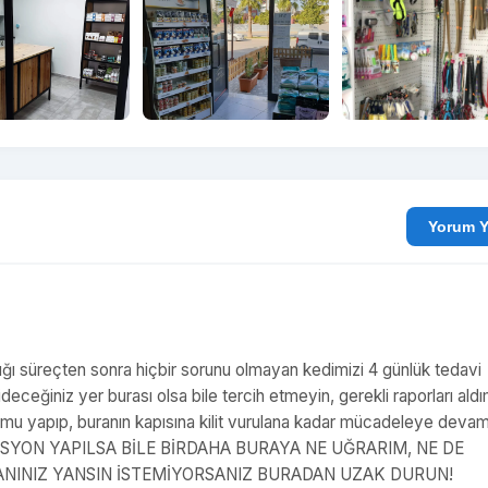
Yo
laştığı süreçten sonra hiçbir sorunu olmayan kedimizi 4 günlük tedavi
deceğiniz yer burası olsa bile tercih etmeyin, gerekli raporları ald
rumu yapıp, buranın kapısına kilit vurulana kadar mücadeleye deva
YON YAPILSA BİLE BİRDAHA BURAYA NE UĞRARIM, NE DE
CANINIZ YANSIN İSTEMİYORSANIZ BURADAN UZAK DURUN!