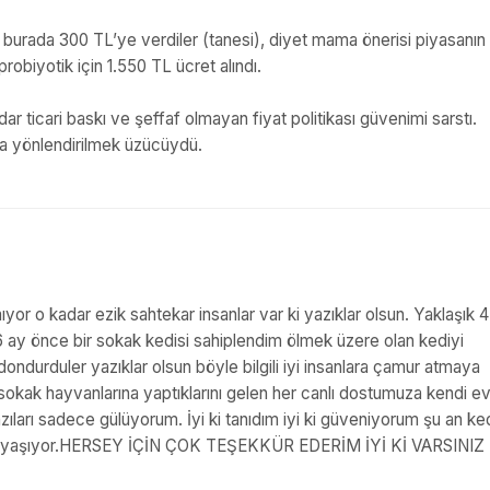
 burada 300 TL’ye verdiler (tanesi), diyet mama önerisi piyasanın
obiyotik için 1.550 TL ücret alındı.
ar ticari baskı ve şeffaf olmayan fiyat politikası güvenimi sarstı.
ışa yönlendirilmek üzücüydü.
or o kadar ezik sahtekar insanlar var ki yazıklar olsun. Yaklaşık 4 
r 6 ay önce bir sokak kedisi sahiplendim ölmek üzere olan kediyi
 dondurduler yazıklar olsun böyle bilgili iyi insanlara çamur atmaya
 sokak hayvanlarına yaptıklarını gelen her canlı dostumuza kendi ev
ıları sadece gülüyorum. İyi ki tanıdım iyi ki güveniyorum şu an k
inde yaşıyor.HERSEY İÇİN ÇOK TEŞEKKÜR EDERİM İYİ Kİ VARSINIZ