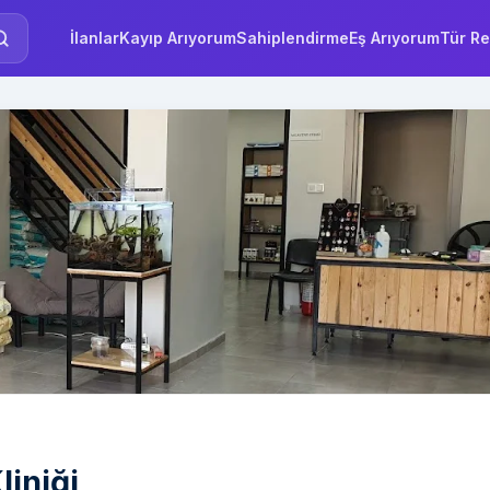
İlanlar
Kayıp Arıyorum
Sahiplendirme
Eş Arıyorum
Tür Re
liniği