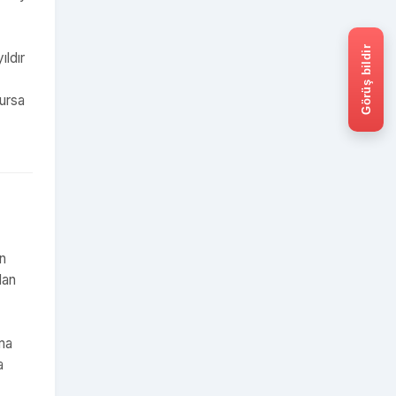
Görüş bildir
ıldır
lursa
in
lan
ama
a