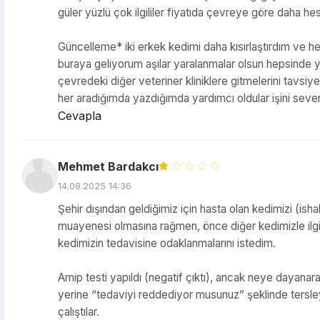
güler yüzlü çok ilgililer fiyatıda çevreye göre daha h
Güncelleme* iki erkek kedimi daha kısırlaştırdım ve her 
buraya geliyorum aşılar yaralanmalar olsun hepsinde yar
çevredeki diğer veteriner kliniklere gitmelerini tavsiye
her aradığımda yazdığımda yardımcı oldular işini seve
Cevapla
Mehmet Bardakcı
14.08.2025 14:36
Şehir dışından geldiğimiz için hasta olan kedimizi (ish
muayenesi olmasına rağmen, önce diğer kedimizle ilgile
kedimizin tedavisine odaklanmalarını istedim.
Amip testi yapıldı (negatif çıktı), ancak neye dayanar
yerine “tedaviyi reddediyor musunuz” şeklinde tersleyic
çalıştılar.