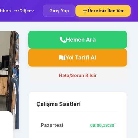
hberi
Giriş Yap
Ücretsiz İlan Ver
Diğer
Hemen Ara
Yol Tarifi Al
Hata/Sorun Bildir
Çalışma Saatleri
Pazartesi
09:00,19:30