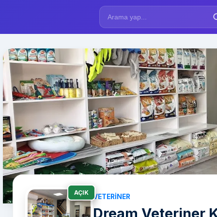
AÇIK
VETERINER
Dream Veteriner K