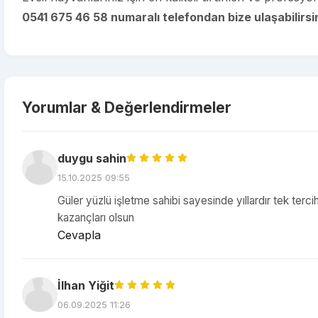
0541 675 46 58 numaralı telefondan bize ulaşabilirsin
Yorumlar & Değerlendirmeler
duygu sahin
15.10.2025 09:55
Güler yüzlü işletme sahibi sayesinde yıllardır tek terc
kazançları olsun
Cevapla
İlhan Yiğit
06.09.2025 11:26