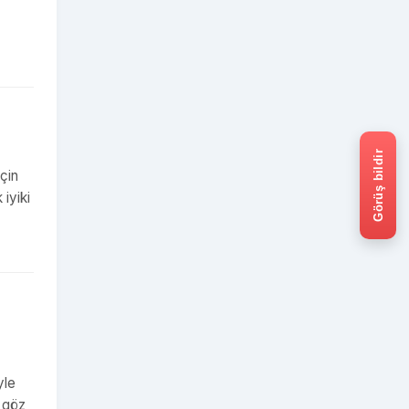
Görüş bildir
çin
iyiki
yle
r göz