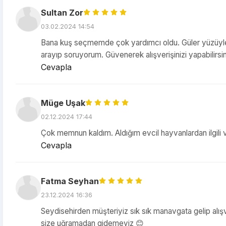
Sultan Zor
03.02.2024 14:54
Bana kuş seçmemde çok yardımcı oldu. Güler yüzüyle b
arayıp soruyorum. Güvenerek alışverişinizi yapabilirsin
Cevapla
Müge Uşak
02.12.2024 17:44
Çok memnun kaldım. Aldığım evcil hayvanlardan ilgili v
Cevapla
Fatma Seyhan
23.12.2024 16:36
Seydisehirden müşteriyiz sık sık manavgata gelip alışv
size uğramadan gidemeyiz 😊