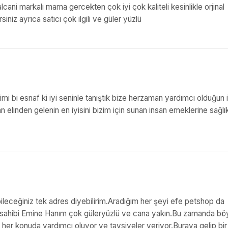
ani markalı mama gercekten çok iyi çok kaliteli kesinlikle orjinal
siniz ayrıca satıcı çok ilgili ve güler yüzlü
mi bi esnaf ki iyi seninle tanıştık bize herzaman yardımcı olduğun i
elinden gelenin en iyisini bizim için sunan insan emeklerine sağlık 
ileceğiniz tek adres diyebilirim.Aradığım her şeyi efe petshop da
'un sahibi Emine Hanım çok güleryüzlü ve cana yakın.Bu zamanda bö
n her konuda yardımcı oluyor ve tavsiyeler veriyor.Buraya gelip bi