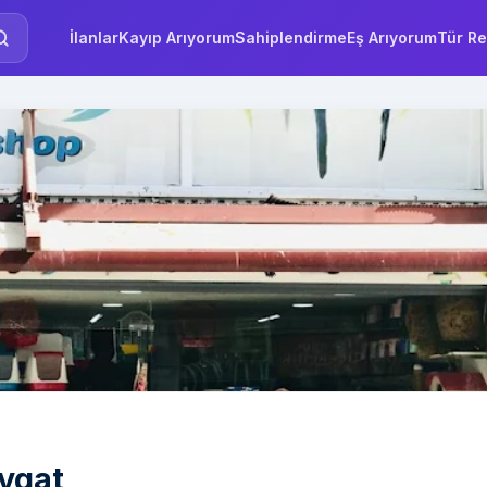
İlanlar
Kayıp Arıyorum
Sahiplendirme
Eş Arıyorum
Tür Re
vgat