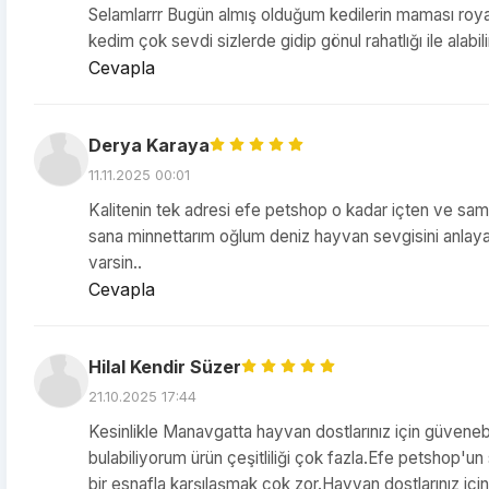
Selamlarrr Bugün almış olduğum kedilerin maması royalc
kedim çok sevdi sizlerde gidip gönul rahatlığı ile alabilir
Cevapla
Derya Karaya
11.11.2025 00:01
Kalitenin tek adresi efe petshop o kadar içten ve sami
sana minnettarım oğlum deniz hayvan sevgisini anlayan 
varsin..
Cevapla
Hilal Kendir Süzer
21.10.2025 17:44
Kesinlikle Manavgatta hayvan dostlarınız için güveneb
bulabiliyorum ürün çeşitliliği çok fazla.Efe petshop
bir esnafla karşılaşmak çok zor.Hayvan dostlarınız içi