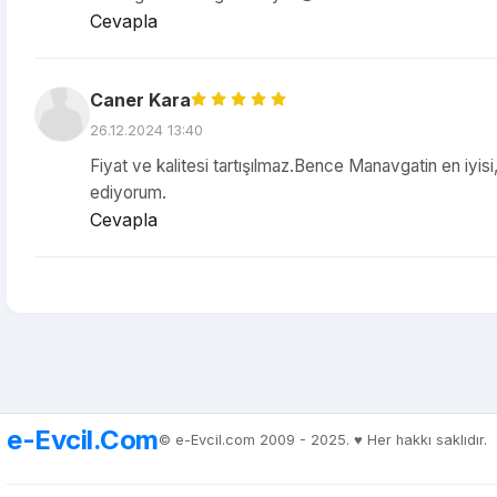
Cevapla
Caner Kara
26.12.2024 13:40
Fiyat ve kalitesi tartışılmaz.Bence Manavgatin en iyisi
ediyorum.
Cevapla
e-Evcil.Com
© e-Evcil.com 2009 - 2025. ♥️ Her hakkı saklıdır.