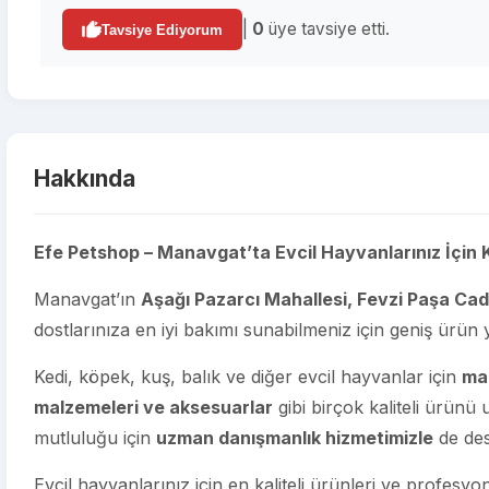
|
0
üye tavsiye etti.
Tavsiye Ediyorum
Hakkında
Efe Petshop – Manavgat’ta Evcil Hayvanlarınız İçin K
Manavgat’ın
Aşağı Pazarcı Mahallesi, Fevzi Paşa Cad
dostlarınıza en iyi bakımı sunabilmeniz için geniş ürün 
Kedi, köpek, kuş, balık ve diğer evcil hayvanlar için
mam
malzemeleri ve aksesuarlar
gibi birçok kaliteli ürünü 
mutluluğu için
uzman danışmanlık hizmetimizle
de des
Evcil hayvanlarınız için en kaliteli ürünleri ve profesyo