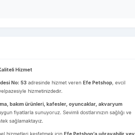
aliteli Hizmet
desi No: 53
adresinde hizmet veren
Efe Petshop
, evcil
yelpazesiyle hizmetinizdedir.
a, bakım ürünleri, kafesler, oyuncaklar, akvaryum
uygun fiyatlarla sunuyoruz. Sevimli dostlarınızın sağlığı ve
tek sağlamaktayız.
nel hizmetleri keşfetmek için
Efe Petshop’a uğrayabilir ve