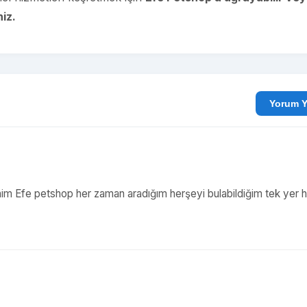
iz.
Yo
ihim Efe petshop her zaman aradığım herşeyi bulabildiğim tek yer ha