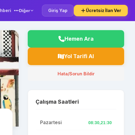
hberi
Giriş Yap
Ücretsiz İlan Ver
Diğer
Hemen Ara
Yol Tarifi Al
Hata/Sorun Bildir
Çalışma Saatleri
Pazartesi
08:30,21:30