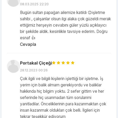
08.03.2025 22:20
Bugün sultan papağan ailemize katıldı 😊işletme
sahibi , çalışanlar olsun ilgi alaka çok güzeldi merak
ettiğimiz herşeyin cevabını güler yüzlü açıklayıcı
bir şekilde aldık. kesinlikle tavsiye ederim. Doğru
esnaf 👍
Cevapla
Portakal Çiçeği
28.12.2023 00:26
Çok ilgili ve bilgili kişilerin işlettiği bir işletme. İş
yerim için balık almam gerekiyordu ve balıklar
hakkında hiç bilgim yoktu. 2 sefer gittim ve her
seferinde hiç usanmadan tüm sorularımi
yanitladilar. Önceliklerinin para kazanmaktan çok
insan kazanmak oldukları çok belli. İlgileri için
tekrar teşekkür ediyorum