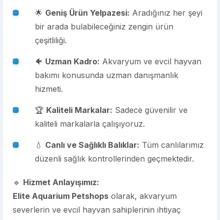
🌟
Geniş Ürün Yelpazesi:
Aradığınız her şeyi
bir arada bulabileceğiniz zengin ürün
çeşitliliği.
🐠
Uzman Kadro:
Akvaryum ve evcil hayvan
bakımı konusunda uzman danışmanlık
hizmeti.
🏆
Kaliteli Markalar:
Sadece güvenilir ve
kaliteli markalarla çalışıyoruz.
💧
Canlı ve Sağlıklı Balıklar:
Tüm canlılarımız
düzenli sağlık kontrollerinden geçmektedir.
🔹
Hizmet Anlayışımız:
Elite Aquarium Petshops
olarak, akvaryum
severlerin ve evcil hayvan sahiplerinin ihtiyaç