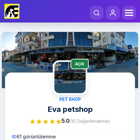
AÇIK
PET SHOP
Eva petshop
5.0
(10 Değerlendirme)
61 görüntülenme