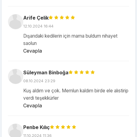
Arife Çelik
12.10.2024 16:44
Dışarıdaki kedilerin için mama buldum nihayet
saolun
Cevapla
Süleyman Binboğa
08.10.2024 23:29
Kuş aldım ve çok. Memlun kaldım birde ele alıstirip
verdi teşekkürler
Cevapla
Penbe Kılıç
11.10.2024 11:36