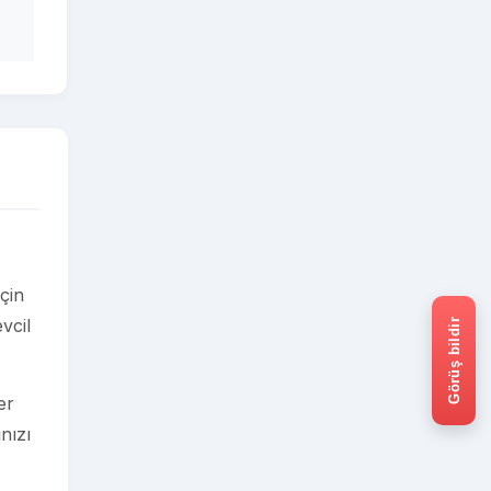
için
vcil
Görüş bildir
er
nızı