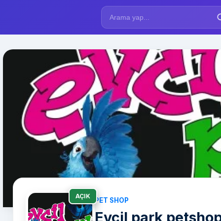
AÇIK
PET SHOP
Evcil park petsho