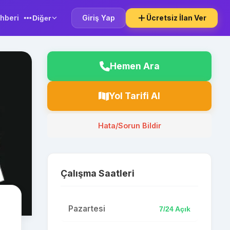
hberi
Giriş Yap
Ücretsiz İlan Ver
Diğer
Hemen Ara
Yol Tarifi Al
Hata/Sorun Bildir
Çalışma Saatleri
Pazartesi
7/24 Açık