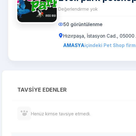
Değerlendirme yok
50 görüntülenme
Hızırpaşa, İstasyon Cad., 050
AMASYA
içindeki Pet Shop firm
TAVSIYE EDENLER
Henüz kimse tavsiye etmedi.