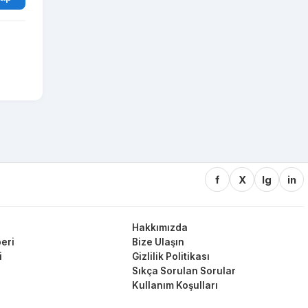
f
X
Ig
in
Hakkımızda
eri
Bize Ulaşın
i
Gizlilik Politikası
Sıkça Sorulan Sorular
Kullanım Koşulları