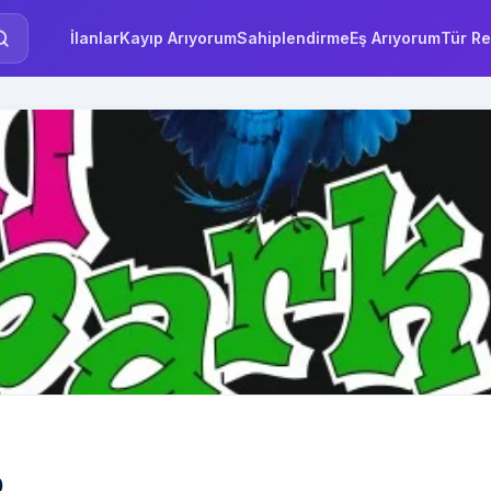
İlanlar
Kayıp Arıyorum
Sahiplendirme
Eş Arıyorum
Tür Re
p