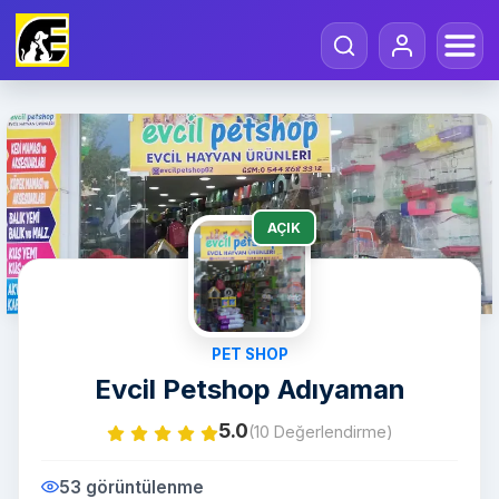
AÇIK
PET SHOP
Evcil Petshop Adıyaman
5.0
(10 Değerlendirme)
53 görüntülenme