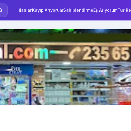
İlanlar
Kayıp Arıyorum
Sahiplendirme
Eş Arıyorum
Tür Re