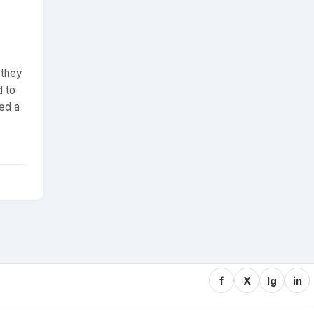
 they
d to
ked a
f
X
Ig
in