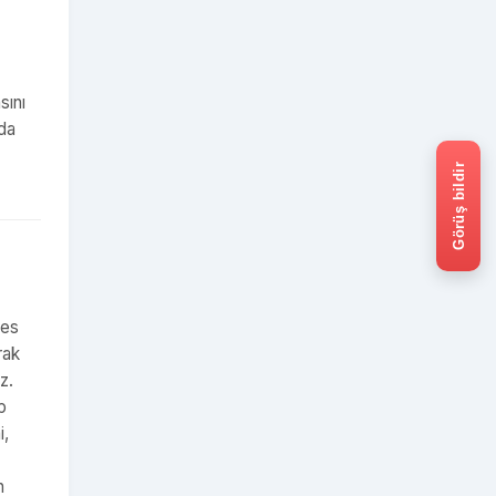
sını
 da
Görüş bildir
fes
rak
z.
p
i,
n