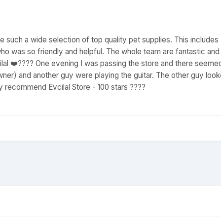
ve such a wide selection of top quality pet supplies. This includes
 who was so friendly and helpful. The whole team are fantastic and
ilal ❤️???? One evening I was passing the store and there seeme
owner) and another guy were playing the guitar. The other guy loo
hly recommend Evcilal Store - 100 stars ????