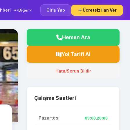
hberi
Giriş Yap
Ücretsiz İlan Ver
Diğer
Hemen Ara
Yol Tarifi Al
Hata/Sorun Bildir
Çalışma Saatleri
Pazartesi
09:00,20:00