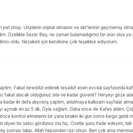
ğım pet shop. Ürünlerin orijinal olmasını ve skt'lerinin geçmemiş olma
ım. Özellikle Sezer Bey, ne zaman bulamadığımız bir ürün olsa ya
dımcı oldu. Nezaketi için kendisine çok teşekkür ediyorum.
yaptım. Fakat tereddüt ederek tesadüf eseri evcilal sayfasında ka
nuz fakat alacak olduğunuz site ne kadar güvenli? Herşeyi göze ala
na kadar iki defa alışveriş yaptım, anlatmaya kalksam sayfalar alma
oliyi açmak en az 5 dk. Öyle sağlam. Daha önce de Kafes aldım. Çö
e kontrol etmelerini bir yana bırakın iki gün sonra kargo geldi m
rin diyen bir satıcı gördünüz mü hiç. Özetle şunu ifade edeyim, tek
satış sonrası takip. Allah hepsinden razı olsun. Ben çok ama memnu