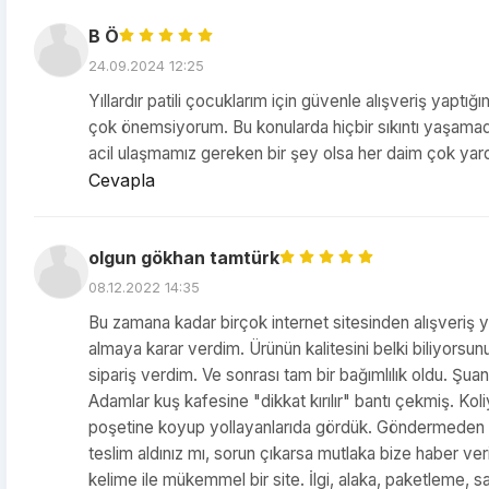
B Ö
24.09.2024 12:25
Yıllardır patili çocuklarım için güvenle alışveriş yaptı
çok önemsiyorum. Bu konularda hiçbir sıkıntı yaşamad
acil ulaşmamız gereken bir şey olsa her daim çok yar
Cevapla
olgun gökhan tamtürk
08.12.2022 14:35
Bu zamana kadar birçok internet sitesinden alışveriş 
almaya karar verdim. Ürünün kalitesini belki biliyorsu
sipariş verdim. Ve sonrası tam bir bağımlılık oldu. Şua
Adamlar kuş kafesine "dikkat kırılır" bantı çekmiş. K
poşetine koyup yollayanlarıda gördük. Göndermeden önc
teslim aldınız mı, sorun çıkarsa mutlaka bize haber ve
kelime ile mükemmel bir site. İlgi, alaka, paketleme, 