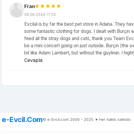
Fran
08.06.2024 17:22
Evcilal is by far the best pet store in Adana. They ha
some fantastic clothing for dogs. I dealt with Burçin
feed all the stray dogs and cats, thank you Team Evc
be a mini concert going on just outside. Burçin (the 
bit like Adam Lambert, but without the guyliner. I hig
Cevapla
e-Evcil.Com
© e-Evcil.com 2009 - 2025. ♥️ Her hakkı saklıdır.