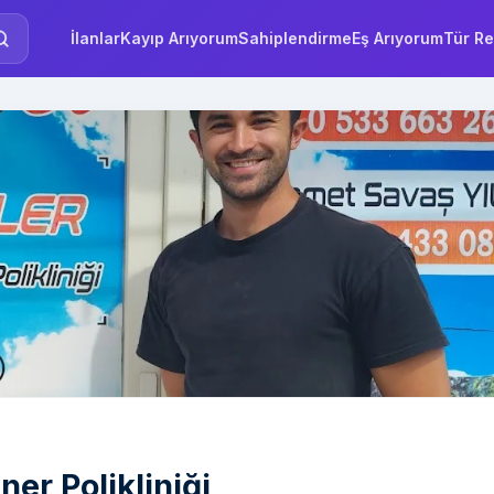
İlanlar
Kayıp Arıyorum
Sahiplendirme
Eş Arıyorum
Tür Re
ner Polikliniği