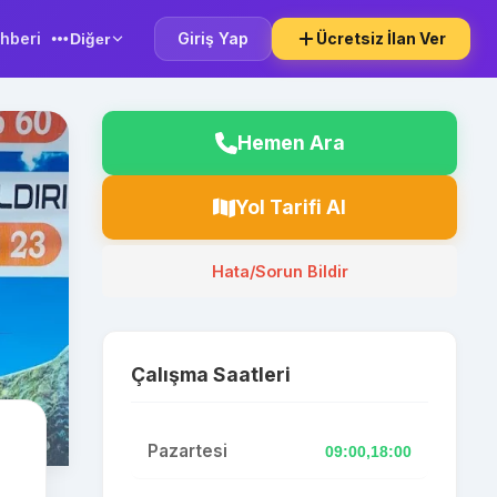
hberi
Giriş Yap
Ücretsiz İlan Ver
Diğer
Hemen Ara
Yol Tarifi Al
Hata/Sorun Bildir
Çalışma Saatleri
Pazartesi
09:00,18:00