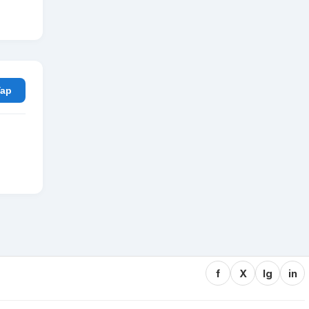
rum Yap
f
X
Ig
in