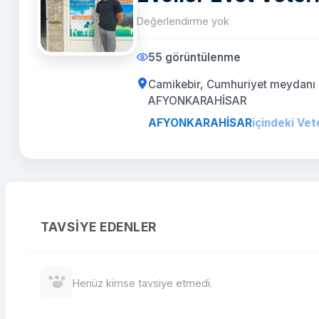
Değerlendirme yok
55 görüntülenme
Camikebir, Cumhuriyet meydanı N
AFYONKARAHİSAR
AFYONKARAHİSAR
içindeki Vet
TAVSIYE EDENLER
Henüz kimse tavsiye etmedi.