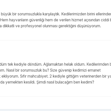
 büyük bir sorumsuzlukla karşılaştık. Kedilerimizden birini ellerinde
er. Hem hayvanların güvenliği hem de verilen hizmet açısından ciddi b
aha dikkatli ve profesyonel olunması gerektiğini düşünüyorum.
ürdüm tek kediyle döndüm. Ağlamaktan helak oldum. Kedilerimden bi
dım. Nasıl bir sorumsuzluk bu? Size güvenip kedimizi emanet
ekliyorum. Sıfır mahcubiyet. 2 kediyle gittiğim veterinerden bir y
 da yemekten kesildi. Şimdi nasıl bulacağım ben kedimi?