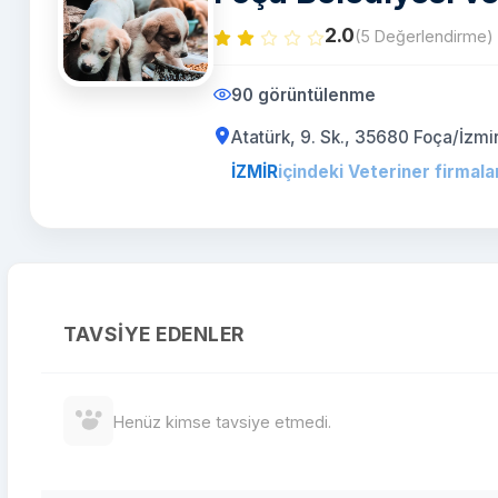
2.0
(5 Değerlendirme)
90 görüntülenme
Atatürk, 9. Sk., 35680 Foça/İzmi
İZMİR
içindeki Veteriner firmala
TAVSIYE EDENLER
Henüz kimse tavsiye etmedi.