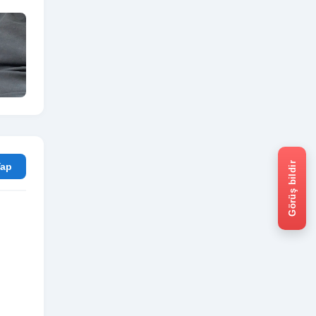
Görüş bildir
rum Yap