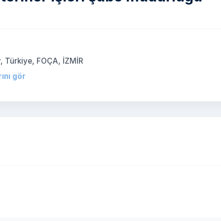
r, Türkiye, FOÇA, İZMİR
rını gör