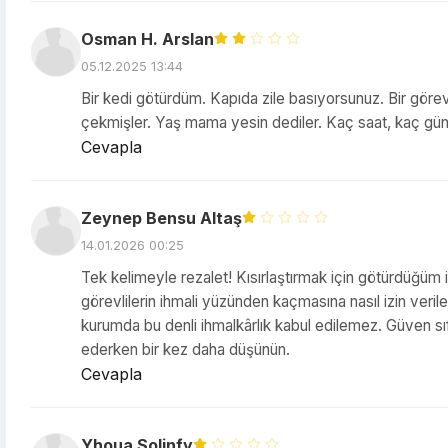
Osman H. Arslan
05.12.2025 13:44
Bir kedi götürdüm. Kapıda zile basıyorsunuz. Bir görevli 
çekmişler. Yaş mama yesin dediler. Kaç saat, kaç gün bilg
Cevapla
Zeynep Bensu Altaş
14.01.2026 00:25
Tek kelimeyle rezalet! Kısırlaştırmak için götürdüğüm iki
görevlilerin ihmali yüzünden kaçmasına nasıl izin veril
kurumda bu denli ihmalkârlık kabul edilemez. Güven sı
ederken bir kez daha düşünün.
Cevapla
Yhoua Solinfy