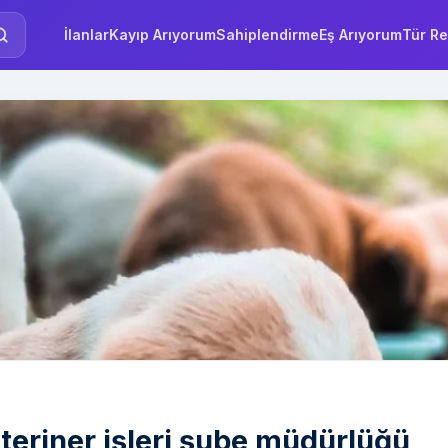
İlanlar
Kayıp Arıyorum
Sahiplendirme
Eş Arıyorum
Tür Re
teriner işleri şube müdürlüğü