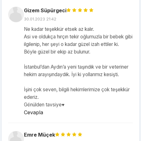
Gizem Süpürgeci
30.01.2023 21:42
Ne kadar teşekkür etsek az kalır.
Asi ve oldukça hırçın tekir oğlumuzla bir bebek gibi
ilgilenip, her şeyi o kadar güzel izah ettiler ki.
Böyle güzel bir ekip az bulunur.
İstanbul’dan Aydın’a yeni taşındık ve bir veteriner
hekim arayışındaydık. İyi ki yollarımız kesişti.
İşini çok seven, bilgili hekimlerimize çok teşekkür
ederiz.
Gönülden tavsiye♥️
Cevapla
Emre Müçek