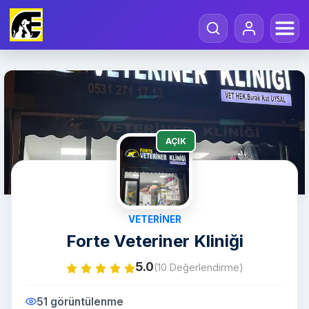
AÇIK
VETERINER
Forte Veteriner Kliniği
5.0
(10 Değerlendirme)
51 görüntülenme