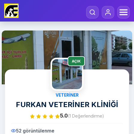
AÇIK
VETERINER
FURKAN VETERİNER KLİNİĞİ
5.0
(1 Değerlendirme)
52 görüntülenme