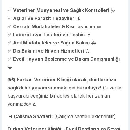
✅
Veteriner Muayenesi ve Sağlık Kontrolleri
🩺
✅
Aşılar ve Parazit Tedavileri
💉
✅
Cerrahi Müdahaleler & Kısırlaştırma
✂️
✅
Laboratuvar Testleri ve Teşhis
🔬
✅
Acil Müdahaleler ve Yoğun Bakım
🚑
✅
Diş Bakımı ve Hijyen Hizmetleri
🦷
✅
Evcil Hayvan Beslenme ve Bakım Danışmanlığı
🥗
🐕🐈
Furkan Veteriner Kliniği olarak, dostlarınıza
sağlıklı bir yaşam sunmak için buradayız!
Güvenle
başvurabileceğiniz bir adres olarak her zaman
yanınızdayız.
📅
Çalışma Saatleri:
[Çalışma saatleri eklenebilir]
Furkan Veteriner Kliniği – Evcil Dostlarınıza Sevgi