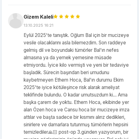
Gizem Kaleli
13.10.2025 16:21
Eylül 2025'te tanıştık. Oğlum Bal için bir mucizeye
vesile olacaklarını asla bilemezdim. Son raddeye
gelmiş dil ve boyundaki tümörler Bal'ın nefes
almasına ya da yemek yemesine müsade
etmiyordu. İyice kilo vermişti ve yeni bir tedaviye
başladık. Sürecin başından beri umudunu
kaybetmeyen Ethem Hoca, Bal'ın durumu Ekim
2025'te iyice kötüleşince risk alarak ameliyat
teklifinde bulundu. O kadar umutsuzdum ki... Ama
başka çarem de yoktu. Ethem Hoca, ekibinde yer
alan Özen hoca ve Cansu hoca bir mucizeye imza
attılar ve başta sadece bir kısmını alırız dedikleri,
sinirlere ve damarlara tutunmuş tümörlerin hepsini
temizlediler🙏🏻 post-op 3.günden yazıyorum, bir