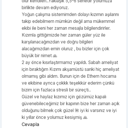
olur kendileri..Yaklaşık 5,5-6 senedir yolumuza
birlikte devam ediyoruz.
Yoğun çalışma sistemimden dolayı kızımın aşılarını
takip edebilmem mümkün değil ama mükemmel
ekibi ile beni her zaman mesajla bilgilendirirler.
Kızımla gittiğimizde her zaman güler yüz ile
karşılanacağınızdan ve doğru bilgileri
alacağımızdan emin oluruz , bu bizler için çok
büyük bir nimet 🙏
2 ay önce kısırlaştırmamız yapıldı. Sabah ameliyat
için bıraktığım Kızımı akşamüstü sanki hiç ameliyat
olmamış gibi aldım. Bunun için de Ethem hocama
ve ekibine ayrıca çokkk teşekkür ederim çünkü
bizim için fazlaca stresli bir süreçti..
Güzel ve haylaz kızımız için gözümüz kapalı
güvenebileceğimiz bir kapının bize her zaman açık
olduğunu bilmek çok güzel 🌺 iyi ki varsınız ve iyi
ki yıllar önce yolumuz kesişmiş 🙏
Cevapla