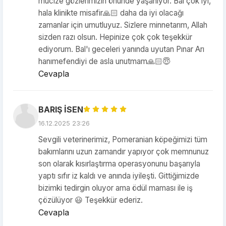
mucize gözlerimizin önünde yaşanıyor. Bal çok iyi,
hala klinikte misafir🙏🏻 daha da iyi olacağı
zamanlar için umutluyuz. Sizlere minnetarım, Allah
sizden razı olsun. Hepinize çok çok teşekkür
ediyorum. Bal'ı geceleri yanında uyutan Pınar Arı
hanımefendiyi de asla unutmam🙏🏻😇
Cevapla
BARIŞ İSEN
16.12.2025 23:26
Sevgili veterinerimiz, Pomeranian köpeğimizi tüm
bakımlarını uzun zamandır yapıyor çok memnunuz
son olarak kısırlaştırma operasyonunu başarıyla
yaptı sıfır iz kaldı ve anında iyileşti. Gittiğimizde
bizimki tedirgin oluyor ama ödül maması ile iş
çözülüyor 😃 Teşekkür ederiz.
Cevapla