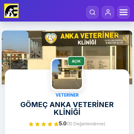
AÇIK
VETERINER
GÖMEÇ ANKA VETERİNER
KLİNİĞİ
5.0
(10 Değerlendirme)