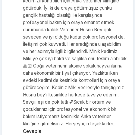
kedimizii kontrolleri için Anka Veteriner kliniğine
götürdük. İyi ki de oraya götürmüşüz çünkü
gençlik hastalığı olasılığı ile karşılaşınca
profesyonel bakım için oraya emanet etmek
durumunda kaldık.Veteriner Hüsnü Bey çok
sevecen ve iyi olduğu kadar çok profesyonel de.
İletişimi çok kuvvetli. Her aradığında ulaşabildim
ve her adımıyla ilgili bilgilendirdi. Minik kedimiz
Miki’ye çok iyi baktı ve sağlıkla onu teslim alabildik
🙏🏻 Çoğu veterinerin aksine sokak hayvanlarına
daha ekonomik bir fiyat çıkarıyor. Yazlıkta iken
evdeki kedimi de kesinlkle kontrolleri için oraya
götüreceğim. Kediniz Miki vesilesiyle tanıştığımız
Hüsnü bey’i kesinlikle herkese tavsiye ederim.
Sevgili eşi de çok tatlı 💕Sıcak bir ortam ve
çocuklarınız için profesyonel ve ekonomik bir
bakım istiyorsanız kesinlikle Anka veteriner
kliniğine gitmelisiniz. Herşey için teşekkürler…
Cevapla