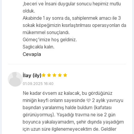
,beceri ve İnsani duygular sonucu hepimiz mutlu
olduk.
Akabinde 1 ay sonra da, sahiplenmek amacı ile 3
sokak köpeğimizin kısırlaştırılması operasyonları da
mükemmel sonuçlandı.
Gömeç'imize hoş geldiniz.
Saglıcakla kalın.
Cevapla
İlay (ily)
01.09.2025 16:40
Ne kadar övsem az kalacak, bu gördüğünüz
miniğin keyfi onların sayesinde 🩷 2 aylık yavruyu
başından yaralanmış halde buldum (kafatası
görünüyormuş). Yaşadığı travma ne ise 2 gün
boyunca yakalayamadım, şehir dışında yaşadığım
için uzun süre ilgilenemeyecektim de. Geldiler