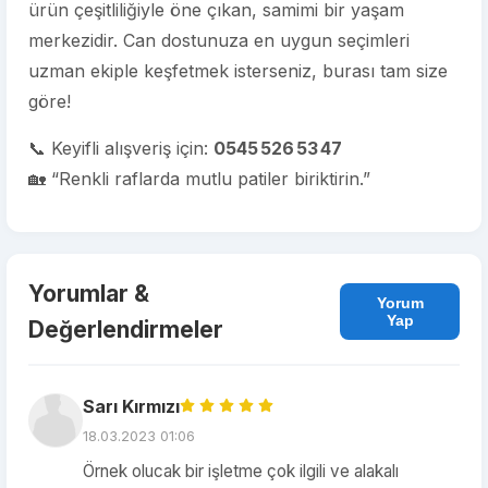
ürün çeşitliliğiyle öne çıkan, samimi bir yaşam
merkezidir. Can dostunuza en uygun seçimleri
uzman ekiple keşfetmek isterseniz, burası tam size
göre!
📞 Keyifli alışveriş için:
0545 526 53 47
🏡 “Renkli raflarda mutlu patiler biriktirin.”
Yorumlar &
Yorum
Yap
Değerlendirmeler
Sarı Kırmızı
18.03.2023 01:06
Örnek olucak bir işletme çok ilgili ve alakalı