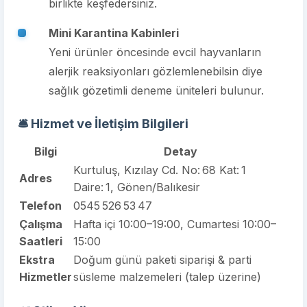
birlikte keşfedersiniz.
Mini Karantina Kabinleri
Yeni ürünler öncesinde evcil hayvanların
alerjik reaksiyonları gözlemlenebilsin diye
sağlık gözetimli deneme üniteleri bulunur.
🛎️ Hizmet ve İletişim Bilgileri
Bilgi
Detay
Kurtuluş, Kızılay Cd. No: 68 Kat: 1
Adres
Daire: 1, Gönen/Balıkesir
Telefon
0545 526 53 47
Çalışma
Hafta içi 10:00–19:00, Cumartesi 10:00–
Saatleri
15:00
Ekstra
Doğum günü paketi siparişi & parti
Hizmetler
süsleme malzemeleri (talep üzerine)