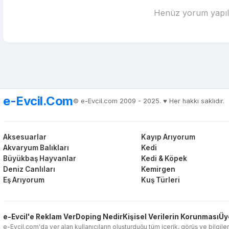
Henüz yorum yapılm
e-Evcil.Com
© e-Evcil.com 2009 - 2025. ♥️ Her hakkı saklıdır.
Aksesuarlar
Kayıp Arıyorum
Akvaryum Balıkları
Kedi
Büyükbaş Hayvanlar
Kedi & Köpek
Deniz Canlıları
Kemirgen
Eş Arıyorum
Kuş Türleri
e-Evcil'e Reklam Ver
Doping Nedir
Kişisel Verilerin Korunması
Üy
e-Evcil.com'da yer alan kullanıcıların oluşturduğu tüm içerik, görüş ve bilgiler