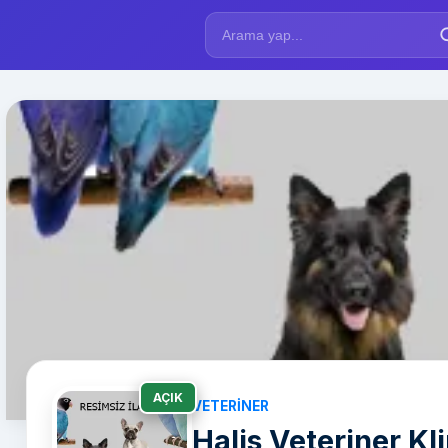
AÇIK
VETERINER
Halis Veteriner Kli