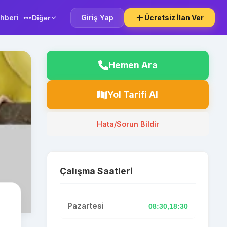
hberi
Giriş Yap
Ücretsiz İlan Ver
Diğer
Hemen Ara
Yol Tarifi Al
Hata/Sorun Bildir
Çalışma Saatleri
Pazartesi
08:30,18:30