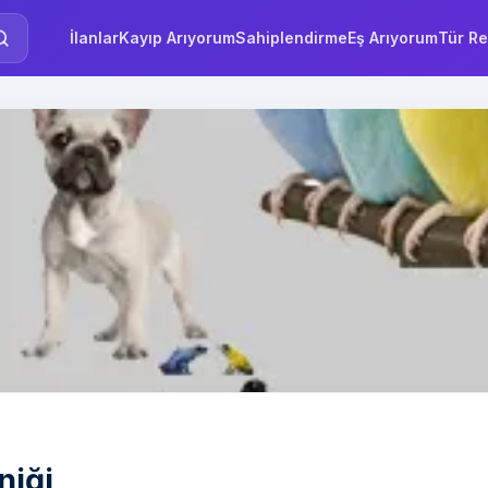
İlanlar
Kayıp Arıyorum
Sahiplendirme
Eş Arıyorum
Tür Re
niği