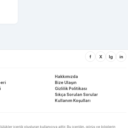
f
X
Ig
in
Hakkımızda
eri
Bize Ulaşın
i
Gizlilik Politikası
Sıkça Sorulan Sorular
Kullanım Koşulları
ler içeriği oluşturan kullanıcıya aittir. Bu içeriğin, görüş ve bilgilerin