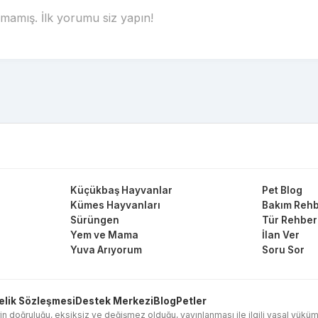
amış. İlk yorumu siz yapın!
Küçükbaş Hayvanlar
Pet Blog
Kümes Hayvanları
Bakım Rehb
Sürüngen
Tür Rehber
Yem ve Mama
İlan Ver
Yuva Arıyorum
Soru Sor
elik Sözleşmesi
Destek Merkezi
Blog
Petler
in doğruluğu, eksiksiz ve değişmez olduğu, yayınlanması ile ilgili yasal yükümlülük